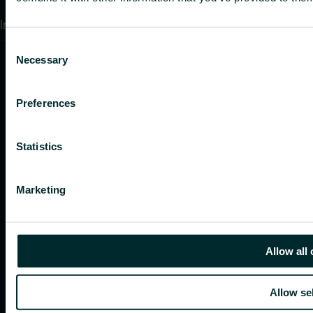
Integritetspolicy
Consent
Necessary
Selection
Preferences
Statistics
Marketing
Allow all
Allow se