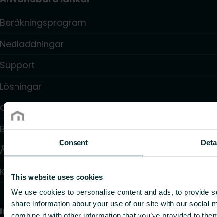
Beräkningsprogram
Nedladdningar
Support
Lösningar
Om oss
Blogg: Inspiration och insikter
Consent
Deta
Återförsäljare
Kontakt
This website uses cookies
We use cookies to personalise content and ads, to provide so
share information about your use of our site with our social
Information
combine it with other information that you’ve provided to them