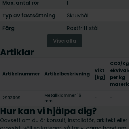
Max. antal rör
1
Typ av fastsättning
Skruvhål
Färg
Rostfritt stål
Visa alla
Artiklar
CO2/Kg
Vikt
ekvival
Artikelnummer
Artikelbeskrivning
[kg]
per kg
materi
Metallklammer 16
2993099
-
-
mm
Hur kan vi hjälpa dig?
Oavsett om du är konsult, installatör, arkitekt eller
grossist, välj en kategori så tar vi gärna hand om