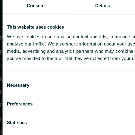
Consent
Details
This website uses cookies
We use cookies to personalise content and ads, to provide s
Produkter
analyse our traffic. We also share information about your use 
media, advertising and analytics partners who may combine it
Radiatorer
you’ve provided to them or that they’ve collected from your us
Golvvärme och golvkylning
Konvektorer och fläktkonvektorer
Consent
Necessary
Selection
Elektrisk uppvärmning
Preferences
Elektronisk styrning
Reglering
Statistics
Tappvattensystem