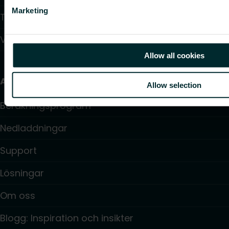
Marketing
Takvärmesystem
Värmepumpar
Allow all cookies
Användbara länkar
Allow selection
Beräkningsprogram
Nedladdningar
Support
Lösningar
Om oss
Blogg: Inspiration och insikter