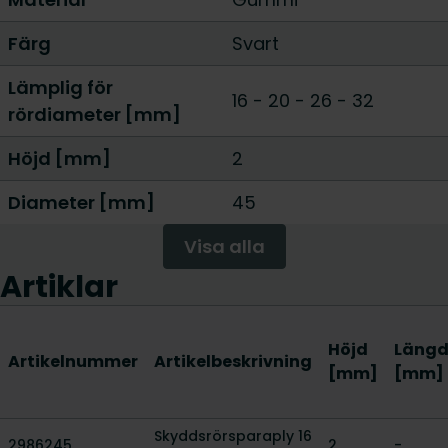
Färg
Svart
Lämplig för
16 - 20
-
26 - 32
rördiameter [mm]
Höjd [mm]
2
Diameter [mm]
45
Visa alla
Artiklar
Höjd
Läng
Artikelnummer
Artikelbeskrivning
[mm]
[mm]
Skyddsrörsparaply 16
2986245
2
-