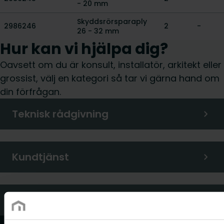
- 20 mm
Skyddsrörsparaply
2986246
2
-
26 - 32 mm
Hur kan vi hjälpa dig?
Oavsett om du är konsult, installatör, arkitekt eller
grossist, välj en kategori så tar vi gärna hand om
din förfrågan.
Teknisk rådgivning
Kundtjänst
Vanliga frågor