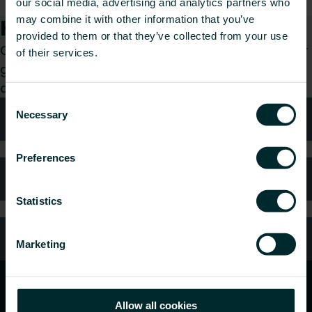
our social media, advertising and analytics partners who
may combine it with other information that you’ve
Hur kan vi hjälpa dig?
provided to them or that they’ve collected from your use
Oavsett om du är konsult, installatör, arkitekt eller
of their services.
grossist, välj en kategori så tar vi gärna hand om
din förfrågan.
Consent
Necessary
Teknisk rådgivning
Selection
Preferences
Kundtjänst
Statistics
Vanliga frågor
Marketing
Allow all cookies