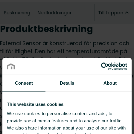
Beskrivning
Nedladdningar
Till toppen
Produktbeskrivning
External Sensor är konstruerad för precision och
tillförlitlighet. Den har ett temperaturområde på
-20 till +70°C, vilket gör den mångsidig för både
värme- och kylapplikationer. Oavsett om den
integreras i ett VVS-system eller används med en
digital termostat tillhandahåller denna sensor
Consent
Details
About
viktig data för att upprätthålla optimala
miljöförhållanden. Regelbundna
This website uses cookies
underhållskontroller rekommenderas för att
We use cookies to personalise content and ads, to
säkerställa långsiktig prestanda, och sensorn
provide social media features and to analyse our traffic.
levereras med en förlängd garanti för extra
We also share information about your use of our site with
sinnesro.