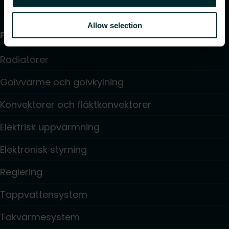
Allow selection
Produkter
Radiatorer
Golvvärme och golvkylning
Konvektorer och fläktkonvektorer
Elektrisk uppvärmning
Elektronisk styrning
Reglering
Tappvattensystem
Takvärmesystem