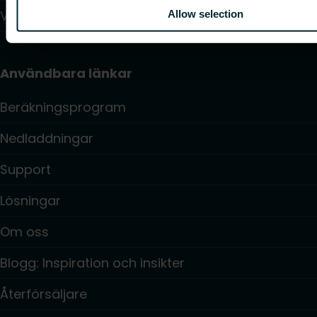
Värmepumpar
Allow selection
Användbara länkar
Beräkningsprogram
Nedladdningar
Support
Lösningar
Om oss
Blogg: Inspiration och insikter
Återförsäljare