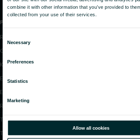
combine it with other information that you’ve provided to them
collected from your use of their services.
Produkter
Radiatorer
Consent
Necessary
Selection
Golvvärme och golvkylning
Preferences
Konvektorer och fläktkonvektorer
Elektrisk uppvärmning
Statistics
Elektronisk styrning
Marketing
Reglering
Tappvattensystem
Allow all cookies
Takvärmesystem