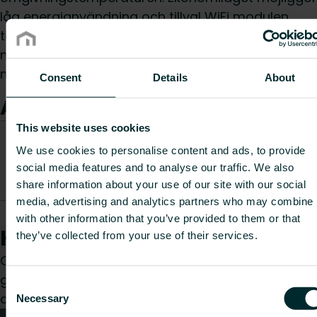
låg energianvändning och tillval WiFi modulen
tillåter fjärrstyrning via app. Modellen är också
miljövänlig och använder R32 köldmedium för
minskad miljöpåverkan.
Consent
Details
About
Artiklar
This website uses cookies
CO2/Kg
ekvivalent
We use cookies to personalise content and ads, to provide
Artikelnummer
Artikelbeskrivning
per kg
social media features and to analyse our traffic. We also
material
share information about your use of our site with our social
media, advertising and analytics partners who may combine i
FH307011165I0010
X-Revo-1824 Dual
-
with other information that you’ve provided to them or that
Hur kan vi hjälpa dig?
they’ve collected from your use of their services.
Oavsett om du är konsult, installatör, arkitekt eller
grossist, välj en kategori så tar vi gärna hand om
Consent
din förfrågan.
Necessary
Selection