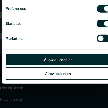
Teknisk rådgivning
Preferences
Statistics
Kundtjänst
Marketing
Vanliga frågor
Allow all cookies
Allow selection
Produkter
Radiatorer