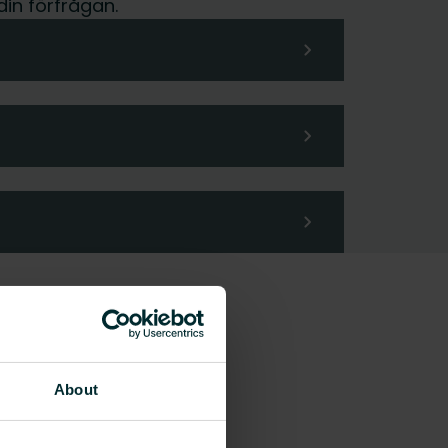
din förfrågan.
About