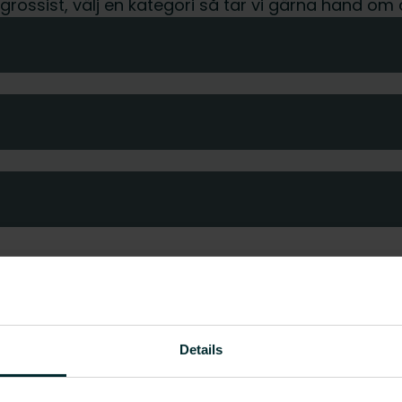
r grossist, välj en kategori så tar vi gärna hand om 
Details