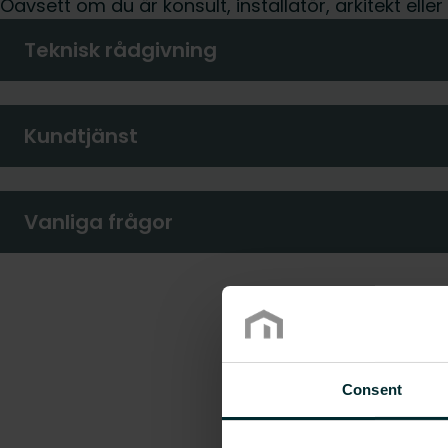
Oavsett om du är konsult, installatör, arkitekt elle
Teknisk rådgivning
Kundtjänst
Vanliga frågor
Consent