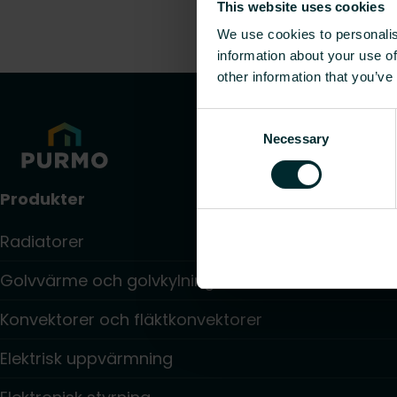
This website uses cookies
We use cookies to personalis
information about your use of
other information that you’ve
Consent
Necessary
Selection
Produkter
Radiatorer
Golvvärme och golvkylning
Konvektorer och fläktkonvektorer
Elektrisk uppvärmning