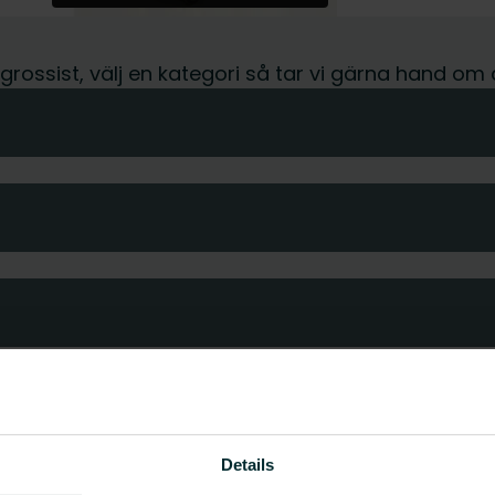
r grossist, välj en kategori så tar vi gärna hand om 
Details