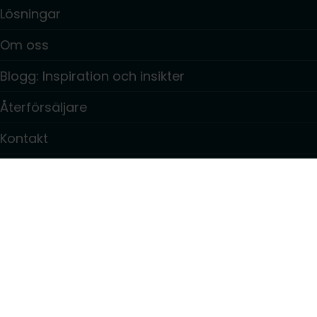
Lösningar
Om oss
Blogg: Inspiration och insikter
Återförsäljare
Kontakt
Information
Integritetspolicy