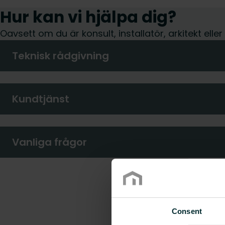
Hur kan vi hjälpa dig?
Oavsett om du är konsult, installatör, arkitekt elle
Teknisk rådgivning
Kundtjänst
Vanliga frågor
Consent