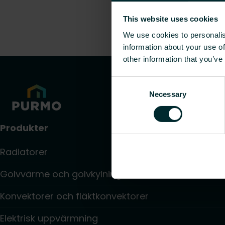
This website uses cookies
We use cookies to personalis
information about your use of
other information that you’ve
Consent
Necessary
Selection
Produkter
Radiatorer
Golvvärme och golvkylning
Konvektorer och fläktkonvektorer
Elektrisk uppvärmning