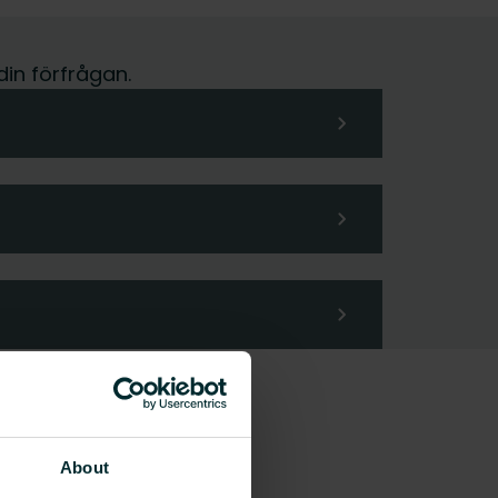
din förfrågan.
About