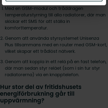
Med en GSM-modul och tråddragen
temperaturstyrning till alla radiatorer, där man
skickar ett SMS för att ställa in
komforttemperatur.
Genom att använda styrsystemet Unisenza
Plus tillsammans med en router med GSM-kort,
vilket skapar ett trådlöst nätverk.
Genom att koppla in ett relä på en fast telefon,
där man sedan styr reläet (som i sin tur styr
radiatorerna) via en knapptelefon.
Hur stor del av fritidshusets
energiförbrukning går till
uppvärmning?