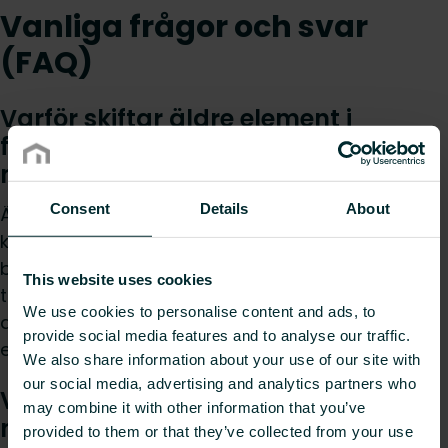
Vanliga frågor och svar
(FAQ)
Varför skiftar äldre element i
fritidshus ofta mellan att vara
mycket heta eller kalla?
Consent
Details
About
Äldre element som växelvis är mycket heta eller
kalla har med stor sannolikhet en
bimetalltermostat. För att få en jämnare
This website uses cookies
temperatur och spara på energikostnaden kan
We use cookies to personalise content and ads, to
dessa bytas ut mot moderna oljefyllda
provide social media features and to analyse our traffic.
elradiatorer.
We also share information about your use of our site with
our social media, advertising and analytics partners who
Vilka elementmodeller kan styras
may combine it with other information that you’ve
med styrsystemet Unisenza Plus?
provided to them or that they’ve collected from your use