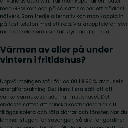
användas utan wifi, ifall man köper till en router
med GSM kort och på så sätt skapar ett trådlöst
nätverk. Som tredje alternativ kan man koppla in
på fast telefon med ett relä. Via knapptelefon styr
man ett relä som i sin tur styr radiatorerna.
Värmen av eller på under
vintern i fritidshus?
Uppvärmningen står för ca 80 till 90 % av husets
energiförbrukning. Det finns flera sätt att att
sänka värmekostnaderna i fritidshuset. Det
enklaste sättet att minska kostnaderna är att
tilläggsisolera och täta dörrar och fönster. När du
lämnar stugan för säsongen, så dra för gardiner
och persienner för att hålla kvar värmen bättre i