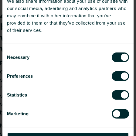
We also share information about your use of our site with
our social media, advertising and analytics partners who
4) Hur mycket större
may combine it with other information that you’ve
provided to them or that they’ve collected from your use
behöver
of their services.
värmepumpsradiatorer
vara?
Consent
Necessary
Selection
En allmän riktlinje som emellanåt tillämpas är att
en värmepumpsradiator måste vara 2,5 gånger
Preferences
större än en traditionell radiator. Vi avråder dock
från att använda en sådan riktlinje eftersom ett
Statistics
värmesystem, inklusive värmekällan och
värmeavgivarna, måste skräddarsys för den
byggnad det installeras i och dess användning.
Marketing
Naturligtvis måste radiatorerna vara tillräckligt
stora för att ge tillräcklig värmeeffekt. Ändå är