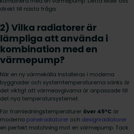
kombinera med en värmepump. Detta leder oss
direkt till nästa fråga.
2) Vilka radiatorer är
lämpliga att använda i
kombination med en
värmepump?
När en ny värmekälla installeras i moderna
byggnader och systemtemperaturerna sänks är
det viktigt att värmeavgivarna är anpassade till
det nya temperatursystemet.
För framledningstemperaturer
över 45°C
är
moderna
panelradiatorer
och
designradiatorer
en perfekt matchning mot en värmepump. Tack