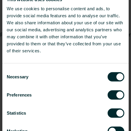
inneklimatlösningar, så att du kan njuta av
We use cookies to personalise content and ads, to
bekvämligheten med våra värme- och
provide social media features and to analyse our traffic.
kyllösningar.
We also share information about your use of our site with
our social media, advertising and analytics partners who
Purmos systemlösningar är hållbara och uppfyller
may combine it with other information that you’ve
dagens föränderliga behov.
provided to them or that they’ve collected from your use
of their services.
Komfort levererad.
Kontakta oss
Consent
Necessary
Selection
Våra produkter
Preferences
Statistics