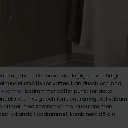
 i varje hem. Det används dagligen, samtidigt
elbundet utsätts för vatten från dusch och bad,
lvvärme
i badrummet sätter punkt för detta
nabbt ett mysigt och torrt badrumsgolv. I våtrum
ompletterar med komfortvärme, eftersom man
olut lyxkänsla i badrummet, kombinera då din