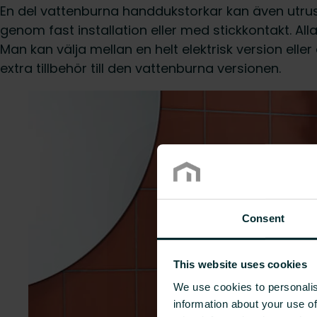
En del vattenburna handdukstorkar kan även utr
genom fast installation eller med stickkontakt. All
Man kan välja mellan en helt elektrisk version ell
extra tillbehör till den vattenburna versionen.
Consent
This website uses cookies
We use cookies to personalis
information about your use of