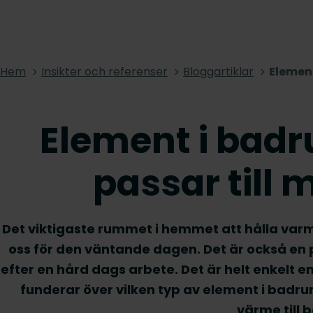
Hem
Insikter och referenser
Bloggartiklar
Element
Element i badr
passar till
Det viktigaste rummet i hemmet att hålla var
oss för den väntande dagen. Det är också en p
efter en hård dags arbete. Det är helt enkelt 
funderar över vilken typ av element i badru
värme till