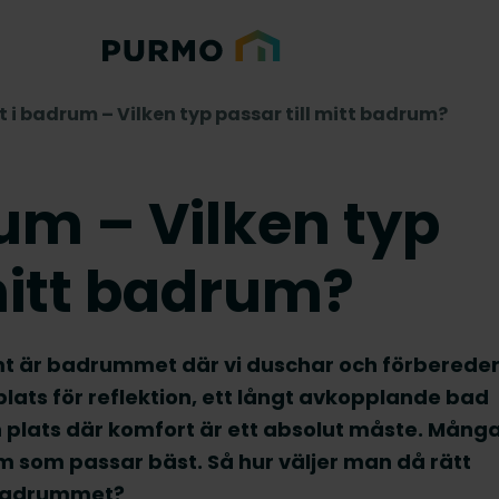
 i badrum – Vilken typ passar till mitt badrum?
um – Vilken typ
 mitt badrum?
mt är badrummet där vi duschar och förberede
lats för reflektion, ett långt avkopplande bad
en plats där komfort är ett absolut måste. Mång
m som passar bäst. Så hur väljer man då rätt
 badrummet?