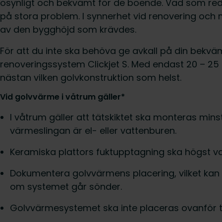
osynligt och bekvämt för de boende. Vad som reda
på stora problem. I synnerhet vid renovering och
av den bygghöjd som krävdes.
För att du inte ska behöva ge avkall på din bekvä
renoveringssystem Clickjet S. Med endast 20 – 25 m
nästan vilken golvkonstruktion som helst.
Vid golvvärme i våtrum gäller*
I våtrum gäller att tätskiktet ska monteras mi
värmeslingan är el- eller vattenburen.
Keramiska plattors fuktupptagning ska högst va
Dokumentera golvvärmens placering, vilket kan va
om systemet går sönder.
Golvvärmesystemet ska inte placeras ovanför tä