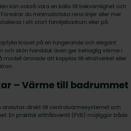
en kan också vara en källa till bekvämlighet och
. Föredrar du minimalistiska rena linjer eller mer
alleras i ett stort familjebadrum eller på
ppfylla kravet på en fungerande och elegant
rm och skön handduk även ger behaglig värme i
odell ämnade att kopplas till elnätverket eller
tron.
ar – Värme till badrummet
anslutas direkt till centralvärmesystemet och
. En praktisk etthålsventil (PVB) möjliggör både