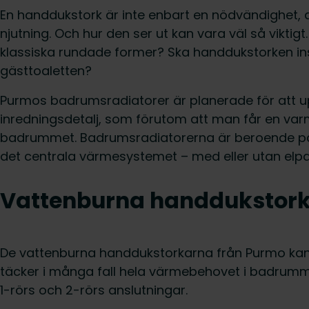
En handdukstork är inte enbart en nödvändighet, d
njutning. Och hur den ser ut kan vara väl så viktigt
klassiska rundade former? Ska handdukstorken inst
gästtoaletten?
Purmos badrumsradiatorer är planerade för att u
inredningsdetalj, som förutom att man får en va
badrummet. Badrumsradiatorerna är beroende på m
det centrala värmesystemet – med eller utan elpa
Vattenburna handdukstork
De vattenburna handdukstorkarna från Purmo kan 
täcker i många fall hela värmebehovet i badrummet
1-rörs och 2-rörs anslutningar.