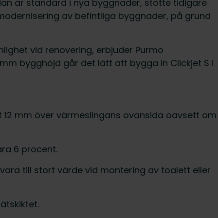
n är standard i nya byggnader, stötte tidigare
 modernisering av befintliga byggnader, på grund
mlighet vid renovering, erbjuder Purmo
m bygghöjd går det lätt att bygga in Clickjet S i
nst 12 mm över värmeslingans ovansida oavsett om
ra 6 procent.
ra till stort värde vid montering av toalett eller
tskiktet.