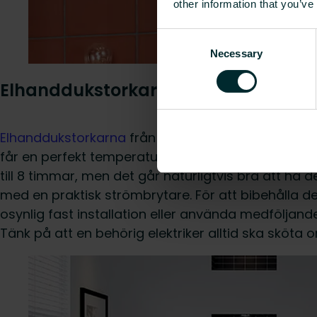
other information that you’ve
Consent
Necessary
Selection
Elhanddukstorkar – Värme till bad
Elhanddukstorkarna
från LVI by Purmo har en juster
får en perfekt temperatur. En del modeller finns ä
till 8 timmar, men det går naturligtvis bra att ha
med en praktisk strömbrytare. För att bibehålla 
osynlig fast installation eller använda medföljand
Tänk på att en behörig elektriker alltid ska sköta