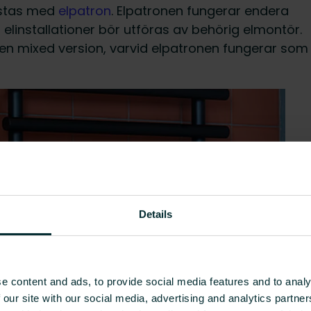
ustas med
elpatron
. Elpatronen fungerar endera
a elinstallationer bör utföras av behörig elmontör.
er en mixed version, varvid elpatronen fungerar som
Details
e content and ads, to provide social media features and to analy
 our site with our social media, advertising and analytics partn