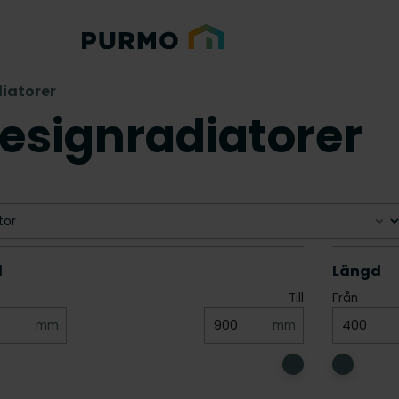
diatorer
designradiatorer