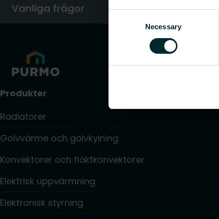
Vanliga frågor
Consent
Necessary
Selection
Produkter
Radiatorer
Golvvärme och golvkylning
Konvektorer och fläktkonvektorer
Elektrisk uppvärmning
Elektronisk styrning