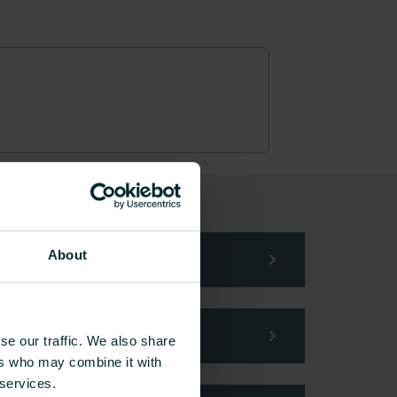
din förfrågan.
About
se our traffic. We also share
ers who may combine it with
 services.