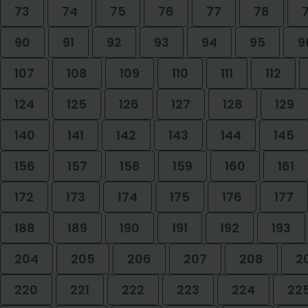
73
74
75
76
77
78
90
91
92
93
94
95
9
107
108
109
110
111
112
124
125
126
127
128
129
140
141
142
143
144
145
156
157
158
159
160
161
172
173
174
175
176
177
188
189
190
191
192
193
204
205
206
207
208
2
220
221
222
223
224
22