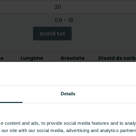
20
0.9
-
18
Arată tot
me
Lungime
Greutate
Dioxid de carb
[mm]
[kg]
material
1800
5.3
-
2700
5.8
-
Details
900
2.2
-
1100
4.2
-
e content and ads, to provide social media features and to analy
 our site with our social media, advertising and analytics partn
2400
3.2
-