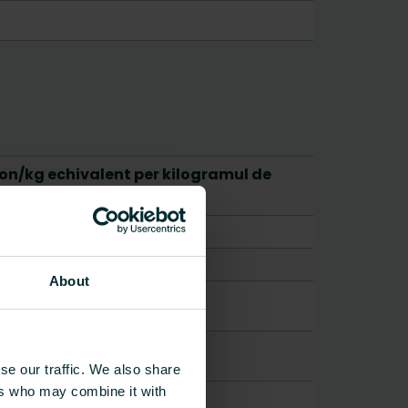
on/kg echivalent per kilogramul de
About
se our traffic. We also share
ers who may combine it with