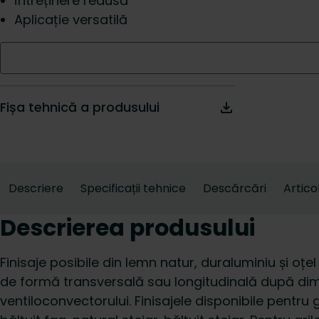
Întreținere redusă
Aplicație versatilă
Fișa tehnică a produsului
Descriere
Specificații tehnice
Descărcări
Artico
Descrierea produsului
Finisaje posibile din lemn natur, duraluminiu și oțe
de formă transversală sau longitudinală după dim
ventiloconvectorului. Finisajele disponibile pentru g