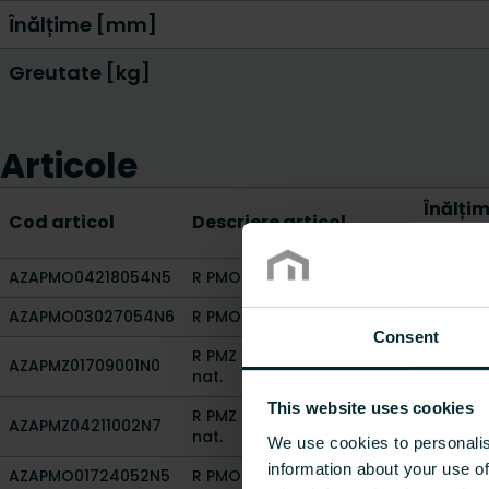
Înălțime [mm]
Greutate [kg]
Articole
Înălți
Cod articol
Descriere articol
[mm]
AZAPMO04218054N5
R PMO 42x180 oak oil.
20
AZAPMO03027054N6
R PMO 30x270 oak v.mt
20
Consent
R PMZ 17x090 alu. nat. F
AZAPMZ01709001N0
20
nat.
This website uses cookies
R PMZ 42x110 beech v.sh F
AZAPMZ04211002N7
20
nat.
We use cookies to personalis
information about your use of
AZAPMO01724052N5
R PMO 17x240 beech oil.
20