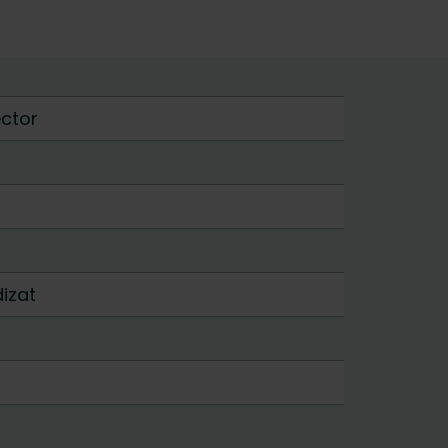
ector
izat