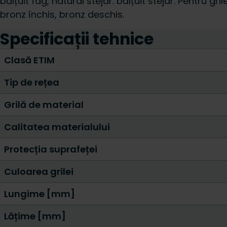
bălțuit fag, natural stejar. bălțuit stejar. Pentru gri
bronz închis, bronz deschis.
Specificații tehnice
Clasă ETIM
Tip de rețea
Grilă de material
Calitatea materialului
Protecția suprafeței
Culoarea grilei
Lungime [mm]
Lățime [mm]