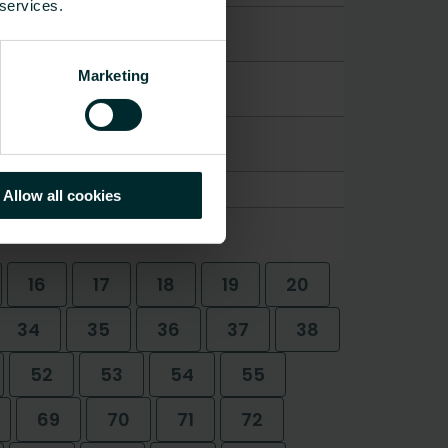
 services.
Marketing
Allow all cookies
16
17
18
19
20
34
35
36
37
38
52
53
54
55
69
70
71
72