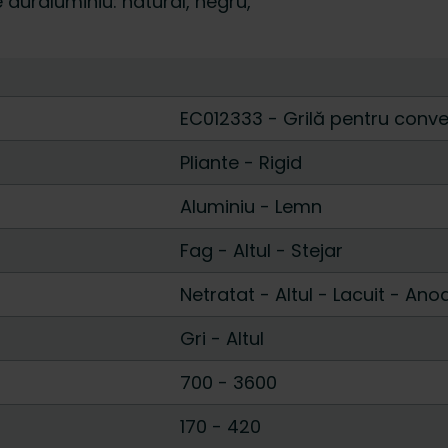
le duraluminiu: natural, negru,
EC012333 - Grilă pentru conv
Pliante
-
Rigid
Aluminiu
-
Lemn
Fag
-
Altul
-
Stejar
Netratat
-
Altul
-
Lacuit
-
Anod
Gri
-
Altul
700
-
3600
170
-
420