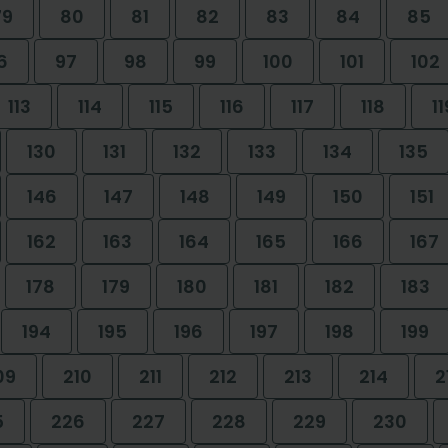
79
80
81
82
83
84
85
6
97
98
99
100
101
102
113
114
115
116
117
118
11
130
131
132
133
134
135
146
147
148
149
150
151
162
163
164
165
166
167
178
179
180
181
182
183
194
195
196
197
198
199
09
210
211
212
213
214
2
5
226
227
228
229
230