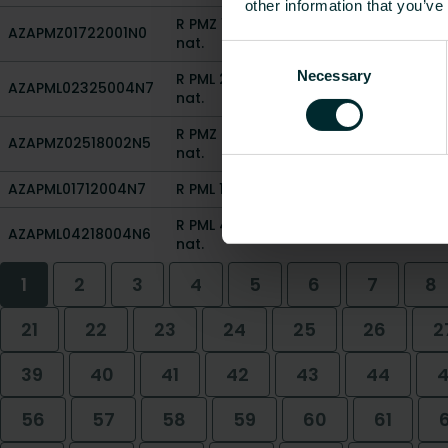
other information that you’ve
R PMZ 17x220 alu. nat. F
AZAPMZ01722001N0
20
nat.
Consent
Necessary
Selection
R PML 23x250 oak v.sh F
AZAPML02325004N7
20
nat.
R PMZ 25x180 beech oil. F
AZAPMZ02518002N5
20
nat.
AZAPML01712004N7
R PML 17x120 oak v.sh F nat.
20
R PML 42x180 oak v.mt F
AZAPML04218004N6
20
nat.
1
2
3
4
5
6
7
8
21
22
23
24
25
26
2
39
40
41
42
43
44
56
57
58
59
60
61