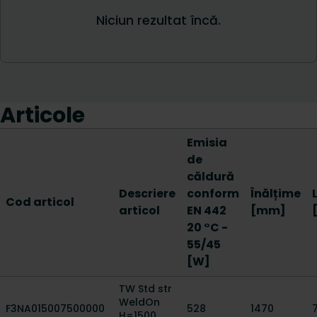
Articole
Emisia
de
căldură
Descriere
conform
Înălțime
Cod articol
articol
EN 442
[mm]
20 °C -
55/45
[W]
TW Std str
WeldOn
F3NA015007500000
528
1470
H=1500