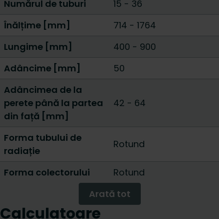
Numărul de tuburi
15
-
36
Înălțime [mm]
714
-
1764
Lungime [mm]
400
-
900
Adâncime [mm]
50
Adâncimea de la
perete până la partea
42 - 64
din față [mm]
Forma tubului de
Rotund
radiație
Forma colectorului
Rotund
Arată tot
Calculatoare