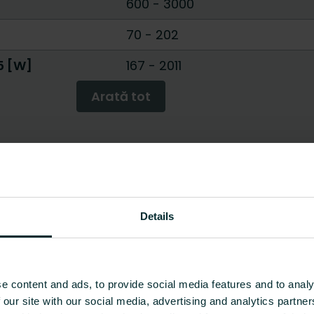
600
-
3000
70
-
202
5 [W]
167
-
2011
Arată tot
Details
e content and ads, to provide social media features and to analy
 our site with our social media, advertising and analytics partn