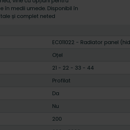
nea, vine cu opțiuni pentru
e în medii umede. Disponibil în
ontale și complet neted
EC011022 - Radiator panel (hi
Oțel
21
-
22
-
33
-
44
Profilat
Da
Nu
200