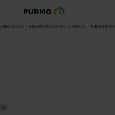
toare panou
Radiatoare cu față profilată
Plint Vent