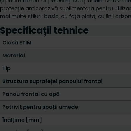
și poate fi montat pe pereți sau podele. De aseme
protecție anticorozivă suplimentară pentru utilizar
mai multe stiluri: basic, cu față plată, cu linii oriz
Specificații tehnice
Clasă ETIM
Material
Tip
Structura suprafeței panoului frontal
Panou frontal cu apă
Potrivit pentru spații umede
Înălțime [mm]