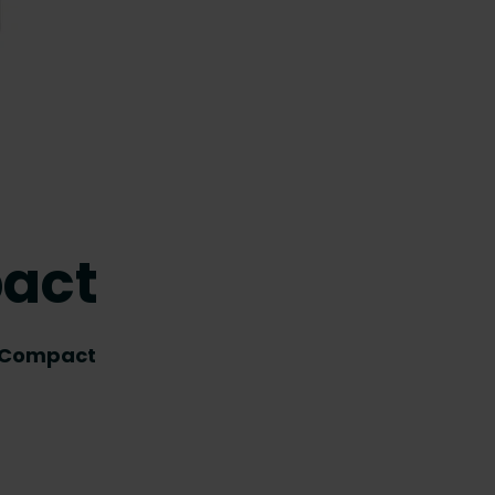
pact
l Compact