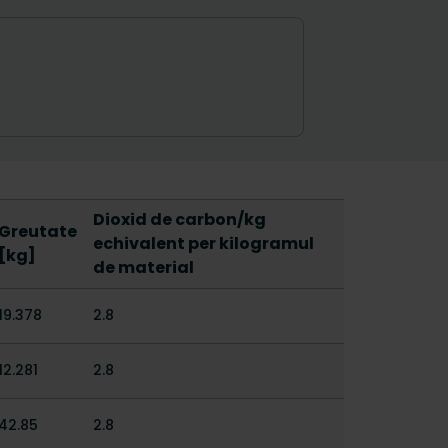
Dioxid de carbon/kg
Greutate
echivalent per kilogramul
[kg]
de material
19.378
2.8
12.281
2.8
42.85
2.8