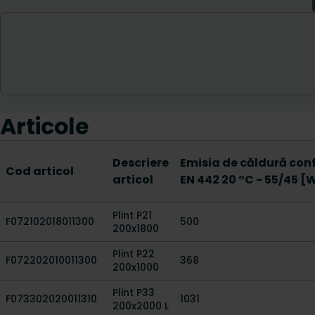
Articole
Descriere
Emisia de căldură co
Cod articol
articol
EN 442 20 °C - 55/45 [
Plint P21
F072102018011300
500
200x1800
Plint P22
F072202010011300
368
200x1000
Plint P33
F073302020011310
1031
200x2000 L