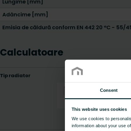
Lungime [mm]
Adâncime [mm]
Emisia de căldură conform EN 442 20 °C - 55/4
Calculatoare
Consent
This website uses cookies
We use cookies to personalis
information about your use of