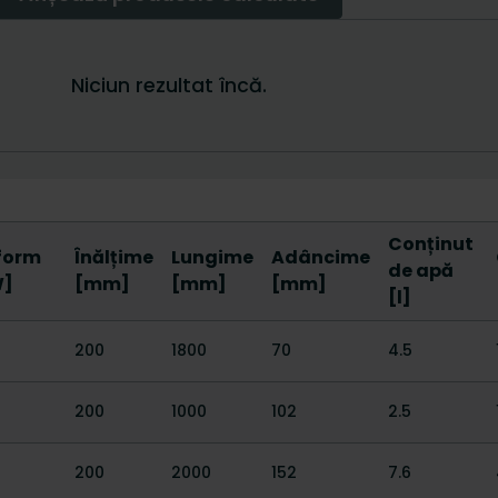
Conținut
nform
Înălțime
Lungime
Adâncime
de apă
W]
[mm]
[mm]
[mm]
[l]
200
1800
70
4.5
200
1000
102
2.5
200
2000
152
7.6