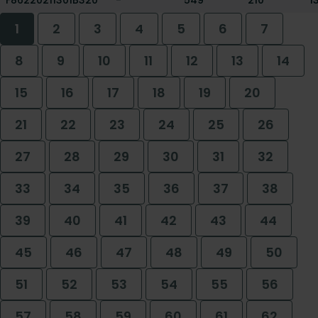
F86220211301B320
-
549
210
1
1
2
3
4
5
6
7
8
9
10
11
12
13
14
15
16
17
18
19
20
21
22
23
24
25
26
27
28
29
30
31
32
33
34
35
36
37
38
39
40
41
42
43
44
45
46
47
48
49
50
51
52
53
54
55
56
57
58
59
60
61
62