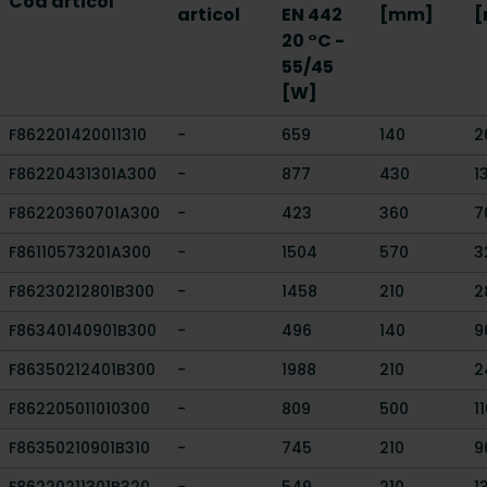
Cod articol
articol
EN 442
[mm]
20 °C -
55/45
[W]
F862201420011310
-
659
140
2
F86220431301A300
-
877
430
1
F86220360701A300
-
423
360
7
F86110573201A300
-
1504
570
3
F86230212801B300
-
1458
210
2
F86340140901B300
-
496
140
9
F86350212401B300
-
1988
210
2
F862205011010300
-
809
500
1
F86350210901B310
-
745
210
9