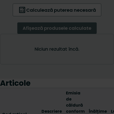
Articole
Emisia
de
căldură
Descriere
conform
Înălțime
L