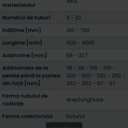
Altul
materialului
Numărul de tuburi
3
-
22
Înălțime [mm]
140
-
790
Lungime [mm]
500
-
4000
Adâncime [mm]
68
-
327
Adâncimea de la
118 - 118
-
135 - 135
-
perete până la partea
200 - 200
-
282 - 282
-
din față [mm]
352 - 352
-
97 - 97
Forma tubului de
dreptunghiular
radiație
Forma colectorului
Rotund