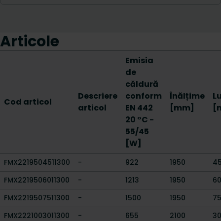
Articole
Emisia
de
căldură
Descriere
conform
Înălțime
L
Cod articol
articol
EN 442
[mm]
[
20 °C -
55/45
[W]
FMX2219504511300
-
922
1950
4
FMX2219506011300
-
1213
1950
6
FMX2219507511300
-
1500
1950
7
FMX2221003011300
-
655
2100
3