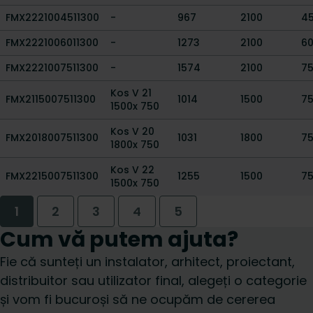
FMX2221004511300
-
967
2100
4
FMX2221006011300
-
1273
2100
6
FMX2221007511300
-
1574
2100
7
Kos V 21
FMX2115007511300
1014
1500
7
1500x 750
Kos V 20
FMX2018007511300
1031
1800
7
1800x 750
Kos V 22
FMX2215007511300
1255
1500
7
1500x 750
1
2
3
4
5
Cum vă putem ajuta?
Fie că sunteți un instalator, arhitect, proiectant,
distribuitor sau utilizator final, alegeți o categorie
și vom fi bucuroși să ne ocupăm de cererea