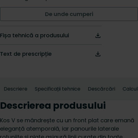
De unde cumperi
Fișa tehnică a produsului
Text de prescripție
Descriere
Specificații tehnice
Descărcări
Calcu
Descrierea produsului
Kos V se mândrește cu un front plat care emană
eleganță atemporală, iar panourile laterale
rotunjite și plate asigură linii curate din toate