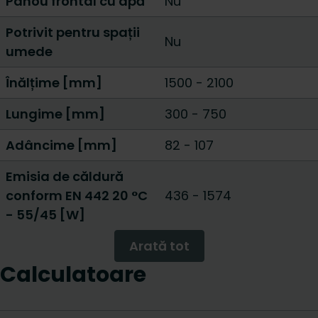
Panou frontal cu apă
Nu
Potrivit pentru spații
Nu
umede
Înălțime [mm]
1500
-
2100
Lungime [mm]
300
-
750
Adâncime [mm]
82
-
107
Emisia de căldură
conform EN 442 20 °C
436
-
1574
- 55/45 [W]
Arată tot
Calculatoare