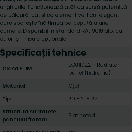
unghiurile. Funcționează atât ca sursă puternică
de căldură, cât și ca element vertical elegant
care sporește înălțimea percepută a unei
camere. Disponibil în standard RAL 9016 alb, cu
culori și finisaje opționale
Specificații tehnice
EC011022 - Radiator
Clasă ETIM
panel (hidronic)
Material
Oțel
Tip
20
-
21
-
22
Structura suprafeței
Plat neted
panoului frontal