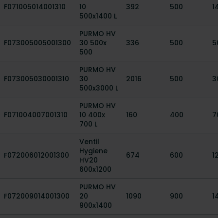
F071005014001310
10
392
500
1
500x1400 L
PURMO HV
F073005005001300
30 500x
336
500
5
500
PURMO HV
F073005030001310
30
2016
500
3
500x3000 L
PURMO HV
F071004007001310
10 400x
160
400
7
700 L
Ventil
Hygiene
F072006012001300
674
600
1
HV20
600x1200
PURMO HV
F072009014001300
20
1090
900
1
900x1400