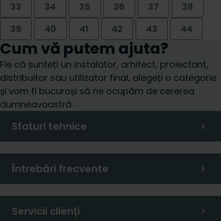
33
34
35
36
37
38
39
40
41
42
43
44
Cum vă putem ajuta?
Fie că sunteți un instalator, arhitect, proiectant,
distribuitor sau utilizator final, alegeți o categorie
și vom fi bucuroși să ne ocupăm de cererea
dumneavoastră.
Sfaturi tehnice
Întrebări frecvente
Servicii clienți