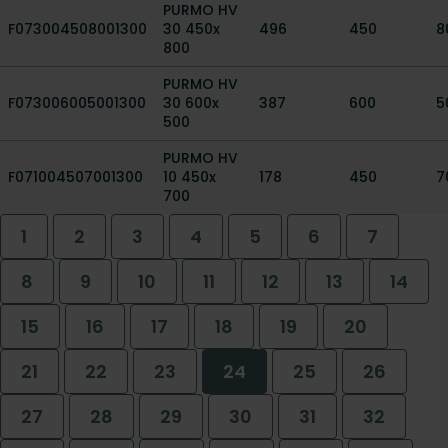
PURMO HV
F073004508001300
30 450x
496
450
8
800
PURMO HV
F073006005001300
30 600x
387
600
5
500
PURMO HV
F071004507001300
10 450x
178
450
7
700
1
2
3
4
5
6
7
8
9
10
11
12
13
14
15
16
17
18
19
20
21
22
23
24
25
26
27
28
29
30
31
32