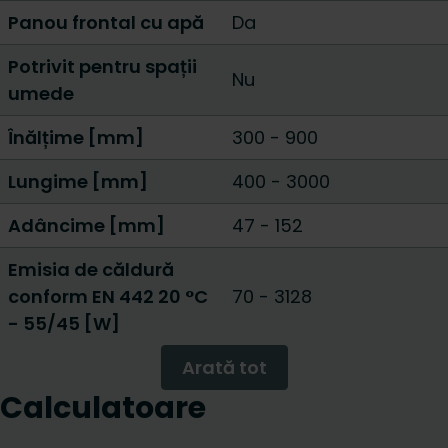
Panou frontal cu apă
Da
Potrivit pentru spații
Nu
umede
Înălțime [mm]
300
-
900
Lungime [mm]
400
-
3000
Adâncime [mm]
47
-
152
Emisia de căldură
conform EN 442 20 °C
70
-
3128
- 55/45 [W]
Arată tot
Calculatoare