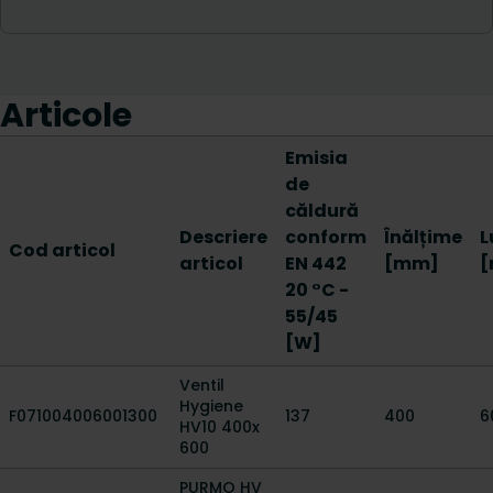
Articole
Emisia
de
căldură
Descriere
conform
Înălțime
L
Cod articol
articol
EN 442
[mm]
20 °C -
55/45
[W]
Ventil
Hygiene
F071004006001300
137
400
6
HV10 400x
600
PURMO HV