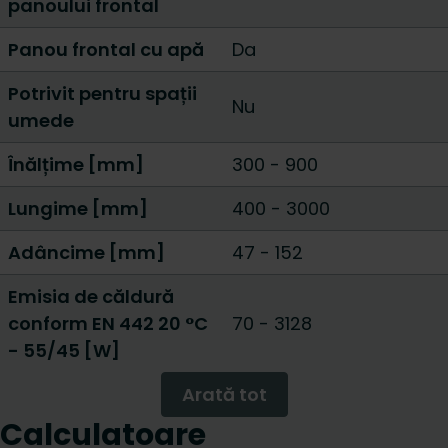
panoului frontal
Panou frontal cu apă
Da
Potrivit pentru spații
Nu
umede
Înălțime [mm]
300
-
900
Lungime [mm]
400
-
3000
Adâncime [mm]
47
-
152
Emisia de căldură
conform EN 442 20 °C
70
-
3128
- 55/45 [W]
Arată tot
Calculatoare