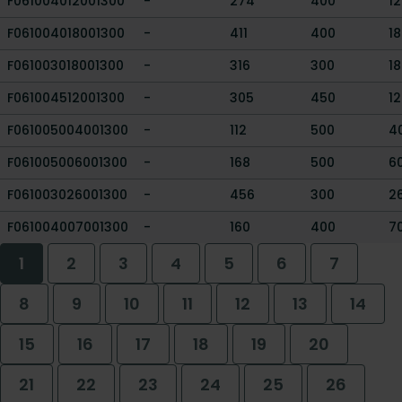
F061004012001300
-
274
400
1
F061004018001300
-
411
400
1
F061003018001300
-
316
300
1
F061004512001300
-
305
450
1
F061005004001300
-
112
500
4
F061005006001300
-
168
500
6
F061003026001300
-
456
300
2
F061004007001300
-
160
400
7
1
2
3
4
5
6
7
8
9
10
11
12
13
14
15
16
17
18
19
20
21
22
23
24
25
26