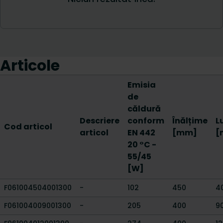
Articole
Emisia
de
căldură
Descriere
conform
Înălțime
L
Cod articol
articol
EN 442
[mm]
[
20 °C -
55/45
[W]
F061004504001300
-
102
450
4
F061004009001300
-
205
400
9