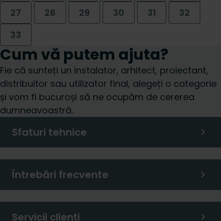
27
28
29
30
31
32
33
Cum vă putem ajuta?
Fie că sunteți un instalator, arhitect, proiectant,
distribuitor sau utilizator final, alegeți o categorie
și vom fi bucuroși să ne ocupăm de cererea
dumneavoastră.
Sfaturi tehnice
Întrebări frecvente
Servicii clienți