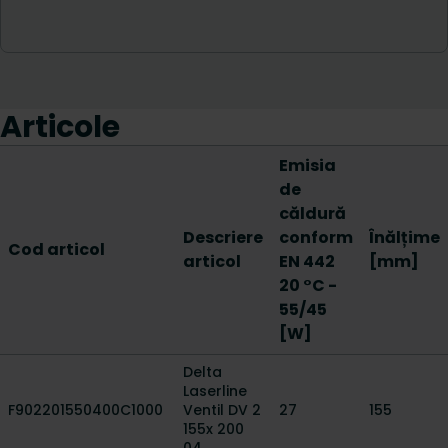
Articole
Emisia
de
căldură
Descriere
conform
Înălțime
Cod articol
articol
EN 442
[mm]
20 °C -
55/45
[W]
Delta
Laserline
F902201550400C1000
Ventil DV 2
27
155
155x 200