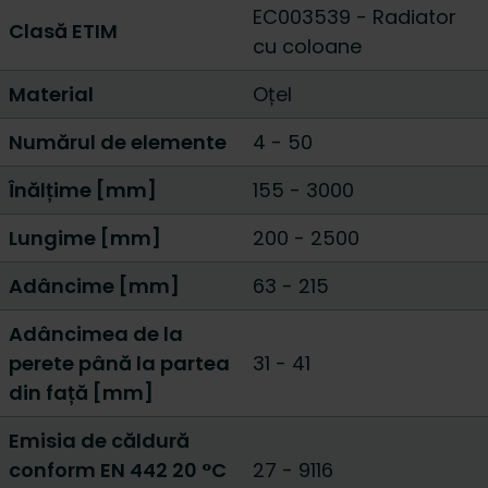
EC003539 - Radiator
Clasă ETIM
cu coloane
Material
Oțel
Numărul de elemente
4
-
50
Înălțime [mm]
155
-
3000
Lungime [mm]
200
-
2500
Adâncime [mm]
63
-
215
Adâncimea de la
perete până la partea
31 - 41
din față [mm]
Emisia de căldură
conform EN 442 20 °C
27
-
9116