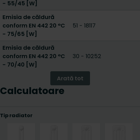
- 55/45 [W]
Emisia de căldură
conform EN 442 20 °C
51
-
18117
- 75/65 [W]
Emisia de căldură
conform EN 442 20 °C
30
-
10252
- 70/40 [W]
Arată tot
Calculatoare