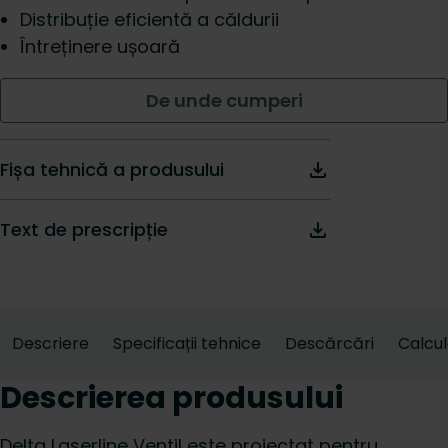
Distribuție eficientă a căldurii
Întreținere ușoară
De unde cumperi
Fișa tehnică a produsului
Text de prescripție
Descriere
Specificații tehnice
Descărcări
Calcu
Descrierea produsului
Delta Laserline Ventil este proiectat pentru