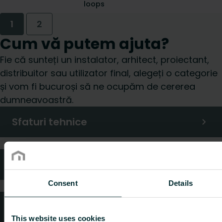
loops
1
2
Cum vă putem ajuta?
Fie că sunteți un instalator, arhitect, proiectant,
distribuitor sau utilizator final, alegeți o categorie
și vom fi bucuroși să ne ocupăm de cererea
dumneavoastră.
Sfaturi tehnice
Întrebări frecvente
Consent
Details
Servicii clienți
This website uses cookies