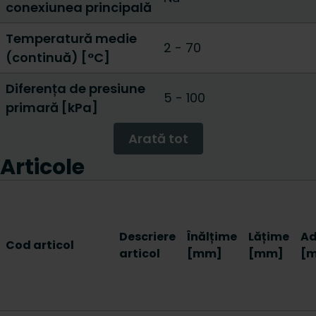
conexiunea principală
Temperatură medie
2 - 70
(continuă) [°C]
Diferența de presiune
5 - 100
primară [kPa]
Arată tot
Articole
Descriere
Înălțime
Lățime
A
Cod articol
articol
[mm]
[mm]
[