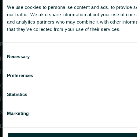
We use cookies to personalise content and ads, to provide s
our traffic. We also share information about your use of our s
and analytics partners who may combine it with other informa
that they’ve collected from your use of their services.
Produse
Consent
Necessary
Radiatoare și Portprosoape
Selection
Încălzire în pardoseală
Preferences
Convectoare și Ventiloconvectoare
Statistics
Încălzire Electrică
Sisteme de Reglare și Control
Marketing
Dispozitive de control debit