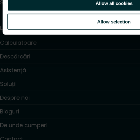
Sisteme de distribuție a apei
Allow all cookies
Allow selection
Linkuri utile
Calculatoare
Descărcări
Asistență
Soluții
Despre noi
Bloguri
De unde cumperi
Contact