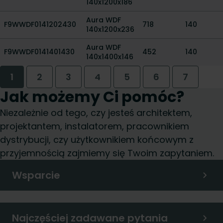
140x1200x186
Aura WDF
F9WWDF0141202430
718
140
140x1200x236
Aura WDF
F9WWDF0141401430
452
140
140x1400x146
1
2
3
4
5
6
7
Jak możemy Ci pomóc?
Niezależnie od tego, czy jesteś architektem,
projektantem, instalatorem, pracownikiem
dystrybucji, czy użytkownikiem końcowym z
przyjemnością zajmiemy się Twoim zapytaniem.
Wsparcie
Najczęściej zadawane pytania