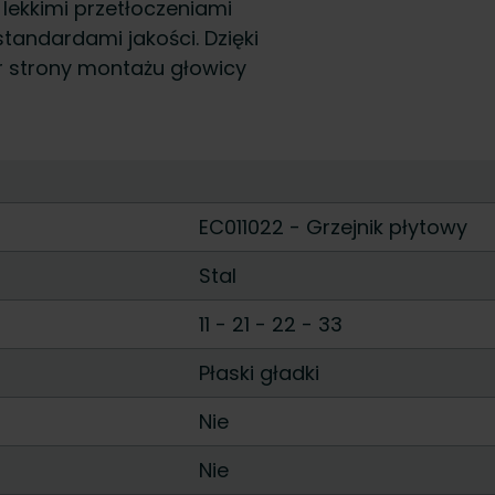
lekkimi przetłoczeniami
andardami jakości. Dzięki
r strony montażu głowicy
EC011022 - Grzejnik płytowy
Stal
11
-
21
-
22
-
33
Płaski gładki
Nie
Nie