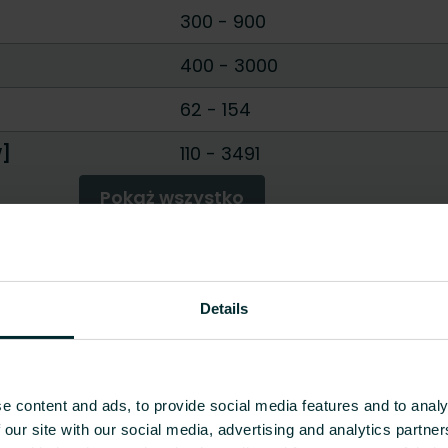
300
-
900
400
-
3000
62
-
154
W]
110
-
3491
Pokaż wszystko
Details
e content and ads, to provide social media features and to analy
 our site with our social media, advertising and analytics partn