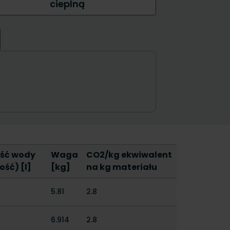
ść wody
Waga
CO2/kg ekwiwalent
ść) [l]
[kg]
na kg materiału
5.81
2.8
6.914
2.8