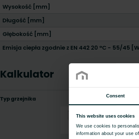
Wysokość [mm]
Długość [mm]
Głębokość [mm]
Emisja ciepła zgodnie z EN 442 20 °C - 55/45 [
Kalkulator
Consent
This website uses cookies
We use cookies to personalis
information about your use of