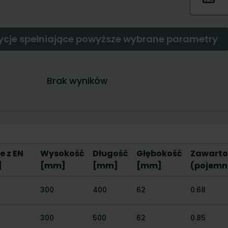
e z EN
Wysokość
Długość
Głębokość
Zawarto
]
[mm]
[mm]
[mm]
(pojemno
300
400
62
0.68
300
500
62
0.85