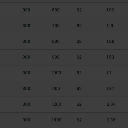
300
600
62
1.02
300
700
62
1.19
300
800
62
1.36
300
900
62
1.53
300
1000
62
1.7
300
1100
62
1.87
300
1200
62
2.04
300
1400
62
2.38