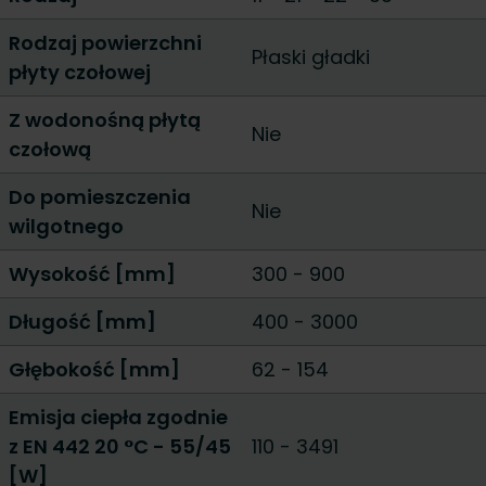
Rodzaj powierzchni
Płaski gładki
płyty czołowej
Z wodonośną płytą
Nie
czołową
Do pomieszczenia
Nie
wilgotnego
Wysokość [mm]
300
-
900
Długość [mm]
400
-
3000
Głębokość [mm]
62
-
154
Emisja ciepła zgodnie
z EN 442 20 °C - 55/45
110
-
3491
[W]