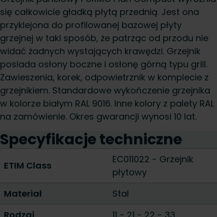
się całkowicie gładką płytą przednią. Jest ona
przyklejona do profilowanej bazowej płyty
grzejnej w taki sposób, że patrząc od przodu nie
widać żadnych wystających krawędzi. Grzejnik
posiada osłony boczne i osłonę górną typu grill.
Zawieszenia, korek, odpowietrznik w komplecie z
grzejnikiem. Standardowe wykończenie grzejnika
w kolorze białym RAL 9016. Inne kolory z palety RAL
na zamówienie. Okres gwarancji wynosi 10 lat.
Specyfikacje techniczne
EC011022 - Grzejnik
ETIM Class
płytowy
Materiał
Stal
Rodzaj
11
-
21
-
22
-
33