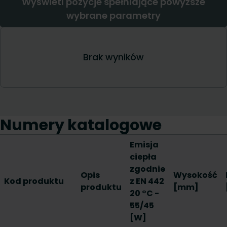
Numery katalogowe
Emisja
ciepła
zgodnie
Opis
Wysokość
Kod produktu
z EN 442
produktu
[mm]
20 °C -
55/45
[W]