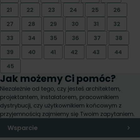
21
22
23
24
25
26
27
28
29
30
31
32
33
34
35
36
37
38
39
40
41
42
43
44
45
Jak możemy Ci pomóc?
Niezależnie od tego, czy jesteś architektem,
projektantem, instalatorem, pracownikiem
dystrybucji, czy użytkownikiem końcowym z
przyjemnością zajmiemy się Twoim zapytaniem.
Wsparcie