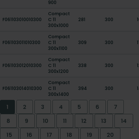
900
Compact
F061103010010300
C 11
281
300
300x1000
Compact
F061103011010300
C 11
309
300
1
300x1100
Compact
F061103012010300
C 11
338
300
300x1200
Compact
F061103014010300
C 11
394
300
300x1400
1
2
3
4
5
6
7
8
9
10
11
12
13
14
15
16
17
18
19
20