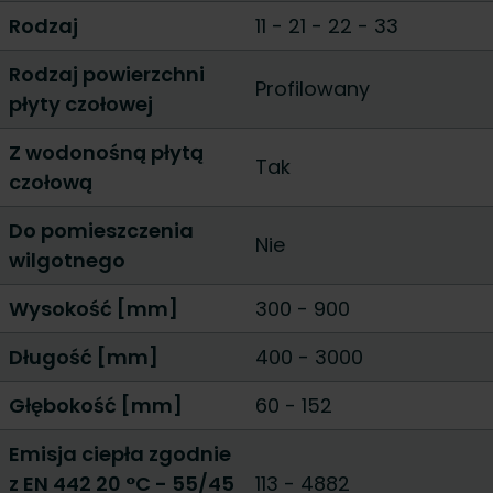
Rodzaj
11
-
21
-
22
-
33
Rodzaj powierzchni
Profilowany
płyty czołowej
Z wodonośną płytą
Tak
czołową
Do pomieszczenia
Nie
wilgotnego
Wysokość [mm]
300
-
900
Długość [mm]
400
-
3000
Głębokość [mm]
60
-
152
Emisja ciepła zgodnie
z EN 442 20 °C - 55/45
113
-
4882