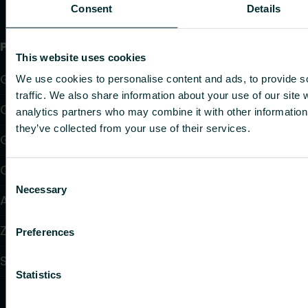
Consent
Details
Produkty
This website uses cookies
Grzejniki
We use cookies to personalise content and ads, to provide s
traffic. We also share information about your use of our site 
Ogrzewanie i chłodzenie podłogowe
analytics partners who may combine it with other information 
they’ve collected from your use of their services.
Grzejniki konwektorowe i klimakonwektory
Ogrzewanie elektryczne
Consent
Necessary
Selection
Automatyka
Zawory i głowice termostatyczne
Preferences
Systemy instalacyjne
Statistics