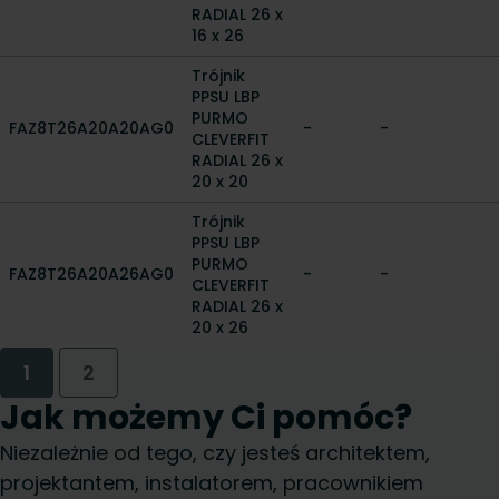
RADIAL 26 x
16 x 26
Trójnik
PPSU LBP
PURMO
FAZ8T26A20A20AG0
-
-
CLEVERFIT
RADIAL 26 x
20 x 20
Trójnik
PPSU LBP
PURMO
FAZ8T26A20A26AG0
-
-
CLEVERFIT
RADIAL 26 x
20 x 26
1
2
Jak możemy Ci pomóc?
Niezależnie od tego, czy jesteś architektem,
projektantem, instalatorem, pracownikiem