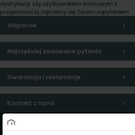
dystrybucji, czy użytkownikiem końcowym z
przyjemnością zajmiemy się Twoim zapytaniem.
Wsparcie
Najczęściej zadawane pytania
Gwarancja i reklamacje
Kontakt z nami