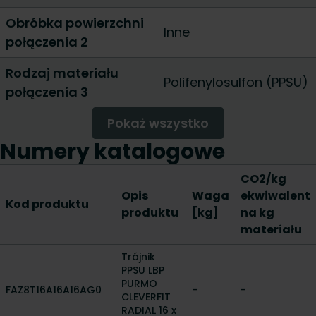
Obróbka powierzchni
Inne
połączenia 2
Rodzaj materiału
Polifenylosulfon (PPSU)
połączenia 3
Pokaż wszystko
Numery katalogowe
CO2/kg
Opis
Waga
ekwiwalent
Kod produktu
produktu
[kg]
na kg
materiału
Trójnik
PPSU LBP
PURMO
FAZ8T16A16A16AG0
-
-
CLEVERFIT
RADIAL 16 x