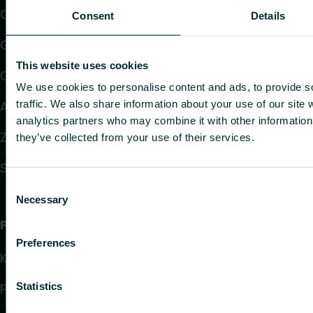
Ogrzewanie i chłodzenie podłogowe
Consent
Details
Grzejniki konwektorowe i klimakonwektory
This website uses cookies
Ogrzewanie elektryczne
We use cookies to personalise content and ads, to provide s
traffic. We also share information about your use of our site 
Automatyka
analytics partners who may combine it with other information 
Zawory i głowice termostatyczne
they’ve collected from your use of their services.
Systemy instalacyjne
Consent
Necessary
Selection
Przydatne linki
Preferences
Kalkulatory doboru produktów
Statistics
Pliki do pobrania