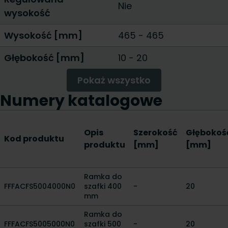
Nie
wysokość
Wysokość [mm]
465 - 465
Głębokość [mm]
10
-
20
Pokaż wszystko
Numery katalogowe
Opis
Szerokość
Głębokoś
Kod produktu
produktu
[mm]
[mm]
Ramka do
FFFACFS5004000N0
szafki 400
-
20
mm
Ramka do
FFFACFS5005000N0
szafki 500
-
20