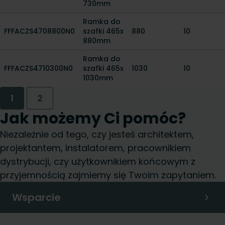
730mm
Ramka do
FFFACZS4708800N0
szafki 465x
880
10
880mm
Ramka do
FFFACZS4710300N0
szafki 465x
1030
10
1030mm
1
2
Jak możemy Ci pomóc?
Niezależnie od tego, czy jesteś architektem,
projektantem, instalatorem, pracownikiem
dystrybucji, czy użytkownikiem końcowym z
przyjemnością zajmiemy się Twoim zapytaniem.
Wsparcie