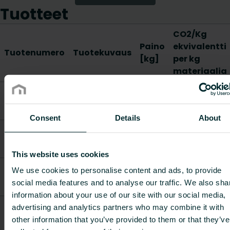
Tuotteet
CO2/Kg
Paino
ekvivalentti
Tuotenumero
Tuotekuvaus
[kg]
per kg
materiaalia
Monclac MCA-
5405834
E 300-21/33 TP,
-
-
1kpl
Consent
Details
About
Monclac MCA-
5405835
E 400-21/33 TP,
-
-
1kpl
This website uses cookies
Monclac MCA-
We use cookies to personalise content and ads, to provide
5405836
E 500-21/33 TP,
-
-
social media features and to analyse our traffic. We also sha
1kpl
information about your use of our site with our social media,
Monclac MCA-
advertising and analytics partners who may combine it with
5405837
E 600-21/33 TP,
-
-
other information that you’ve provided to them or that they’ve
1kpl