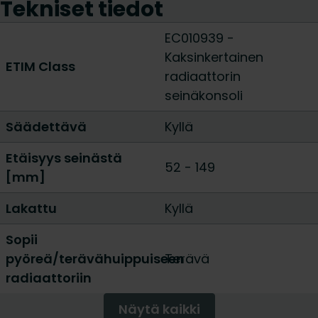
Tekniset tiedot
EC010939 -
Kaksinkertainen
ETIM Class
radiaattorin
seinäkonsoli
Säädettävä
Kyllä
Etäisyys seinästä
52 - 149
[mm]
Lakattu
Kyllä
Sopii
pyöreä/terävähuippuiseen
Terävä
radiaattoriin
Näytä kaikki