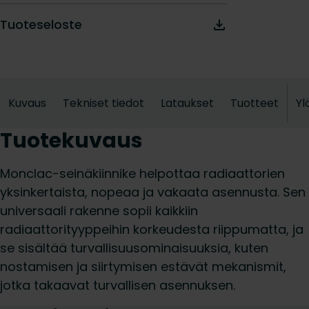
Tuoteseloste
Kuvaus
Tekniset tiedot
Lataukset
Tuotteet
Yl
Tuotekuvaus
Monclac-seinäkiinnike helpottaa radiaattorien
yksinkertaista, nopeaa ja vakaata asennusta. Sen
universaali rakenne sopii kaikkiin
radiaattorityyppeihin korkeudesta riippumatta, ja
se sisältää turvallisuusominaisuuksia, kuten
nostamisen ja siirtymisen estävät mekanismit,
jotka takaavat turvallisen asennuksen.