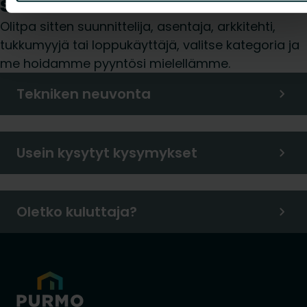
sinua?
Olitpa sitten suunnittelija, asentaja, arkkitehti,
tukkumyyjä tai loppukäyttäjä, valitse kategoria ja
me hoidamme pyyntösi mielellämme.
Tekniken neuvonta
Usein kysytyt kysymykset
Oletko kuluttaja?