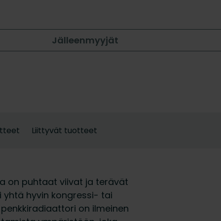
Jälleenmyyjät
tteet
Liittyvät tuotteet
a on puhtaat viivat ja terävät
yhtä hyvin kongressi- tai
a penkkiradiaattori on ilmeinen