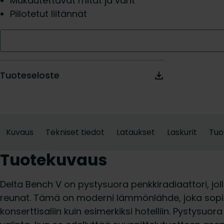
Mukautettavat mitat ja värit
Piilotetut liitännät
Tuoteseloste
Kuvaus
Tekniset tiedot
Lataukset
Laskurit
Tuo
Tuotekuvaus
Delta Bench V on pystysuora penkkiradiaattori, joll
reunat. Tämä on moderni lämmönlähde, joka sopii 
konserttisaliin kuin esimerkiksi hotelliin. Pystysuor