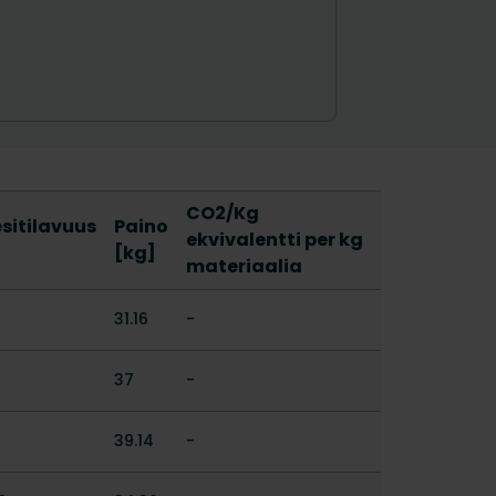
CO2/Kg
sitilavuus
Paino
ekvivalentti per kg
]
[kg]
materiaalia
31.16
-
37
-
39.14
-