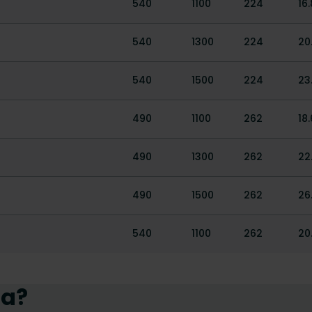
540
1100
224
16.
540
1300
224
20
540
1500
224
23
490
1100
262
18.
490
1300
262
22
490
1500
262
26
540
1100
262
20
ua?