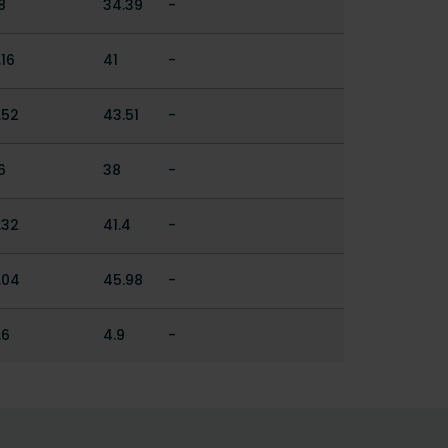
8
34.39
-
.16
41
-
.52
43.51
-
6
38
-
.32
41.4
-
.04
45.98
-
.6
4.9
-