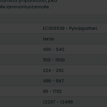
entamista ympäristöön, joka
elle lämmöntuotannolle.
EC003539 - Pylväspatteri
teräs
490
-
540
1100
-
1500
224
-
262
486
-
947
911
-
1792
1.2297
-
1.2488