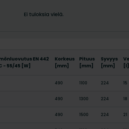
önluovutus EN 442
Korkeus
Pituus
Syvyys
Ve
 C - 55/45 [W]
[mm]
[mm]
[mm]
[l
490
1100
224
15
490
1300
224
18
490
1500
224
21