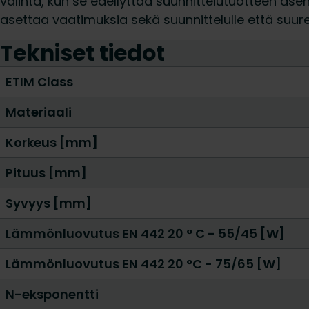
valinta, kun se edellyttää suunnittelutuotteen as
asettaa vaatimuksia sekä suunnittelulle että suur
Tekniset tiedot
ETIM Class
Materiaali
Korkeus [mm]
Pituus [mm]
Syvyys [mm]
Lämmönluovutus EN 442 20 ° C - 55/45 [W]
Lämmönluovutus EN 442 20 °C - 75/65 [W]
N-eksponentti