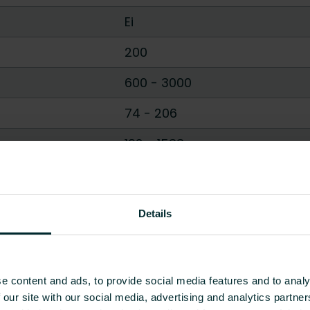
Ei
200
600
-
3000
74
-
206
192
-
1533
Näytä kaikki
Details
e content and ads, to provide social media features and to analy
 our site with our social media, advertising and analytics partn