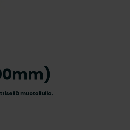
200mm)
tisellä muotoilulla.