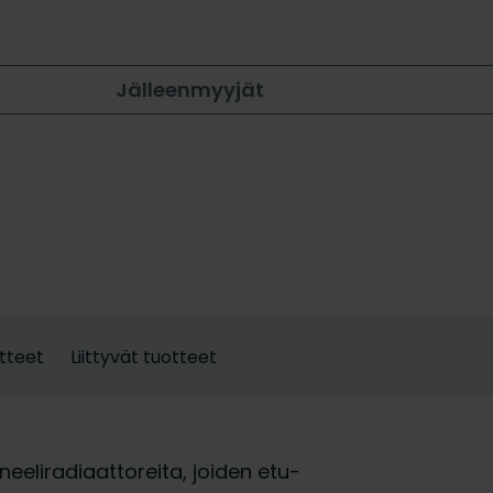
Jälleenmyyjät
tteet
Liittyvät tuotteet
aneeliradiaattoreita, joiden etu-