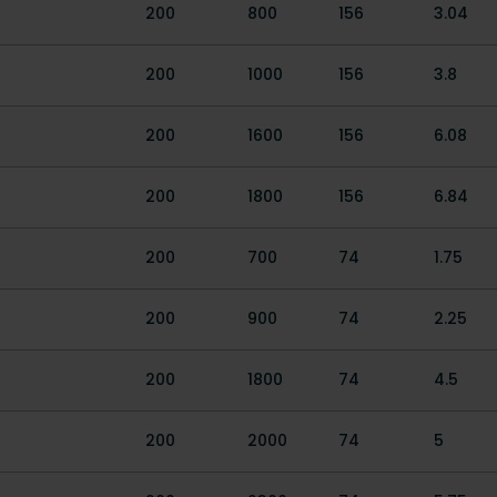
200
800
156
3.04
200
1000
156
3.8
200
1600
156
6.08
200
1800
156
6.84
200
700
74
1.75
200
900
74
2.25
200
1800
74
4.5
200
2000
74
5