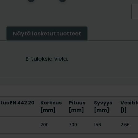
us EN 442 20
Korkeus
Pituus
Syvyys
Vesiti
]
[mm]
[mm]
[mm]
[l]
200
700
156
2.66