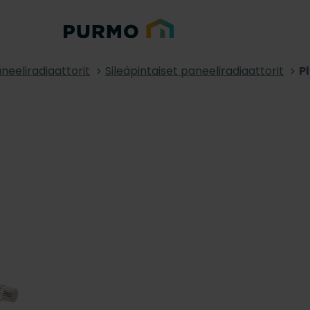
neeliradiaattorit
Sileäpintaiset paneeliradiaattorit
P