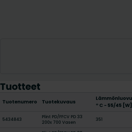
Tuotteet
Lämmönluovut
Tuotenumero
Tuotekuvaus
° C - 55/45 [W
Plint PD/FFCV PD 33
5434843
351
200x 700 Vasen