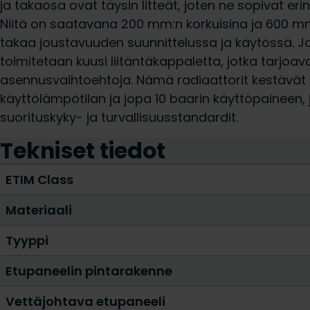
ja takaosa ovat täysin litteät, joten ne sopivat erin
Niitä on saatavana 200 mm:n korkuisina ja 600 mm
takaa joustavuuden suunnittelussa ja käytössä. 
toimitetaan kuusi liitäntäkappaletta, jotka tarjoav
asennusvaihtoehtoja. Nämä radiaattorit kestävät e
käyttölämpötilan ja jopa 10 baarin käyttöpaineen, 
suorituskyky- ja turvallisuusstandardit.
Tekniset tiedot
ETIM Class
Materiaali
Tyyppi
Etupaneelin pintarakenne
Vettäjohtava etupaneeli