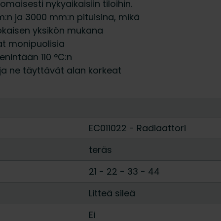
omaisesti nykyaikaisiin tiloihin.
:n ja 3000 mm:n pituisina, mikä
Jokaisen yksikön mukana
at monipuolisia
nintään 110 °C:n
ja ne täyttävät alan korkeat
EC011022 - Radiaattori
teräs
21
-
22
-
33
-
44
Litteä sileä
Ei