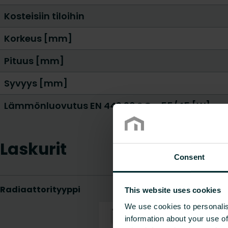
Kosteisiin tiloihin
Korkeus [mm]
Pituus [mm]
Syvyys [mm]
Lämmönluovutus EN 442 20 ° C - 55/45 [W]
Laskurit
Consent
This website uses cookies
We use cookies to personalis
information about your use of