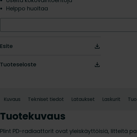
Useita kokovaihtoehtoja
Helppo huoltaa
Esite
Tuoteseloste
Kuvaus
Tekniset tiedot
Lataukset
Laskurit
Tuo
Tuotekuvaus
Plint PD-radiaattorit ovat yleiskäyttöisiä, litteitä p