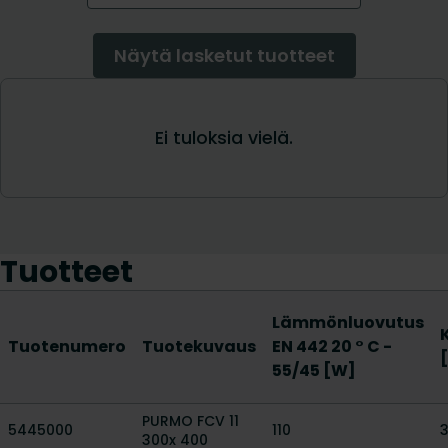
Tuotteet
Lämmönluovutus
Tuotenumero
Tuotekuvaus
EN 442 20 ° C -
55/45 [W]
PURMO FCV 11
5445000
110
300x 400