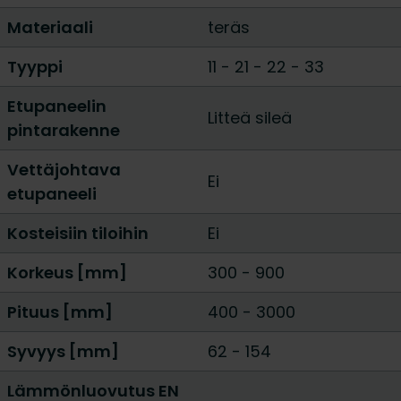
Materiaali
teräs
Tyyppi
11
-
21
-
22
-
33
Etupaneelin
Litteä sileä
pintarakenne
Vettäjohtava
Ei
etupaneeli
Kosteisiin tiloihin
Ei
Korkeus [mm]
300
-
900
Pituus [mm]
400
-
3000
Syvyys [mm]
62
-
154
Lämmönluovutus EN