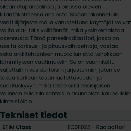
sileän etupaneelinsa ja piilossa olevien
liitäntäkohtiensa ansiosta. Sisäänrakennetulla
venttiilijärjestelmällä varustettuna käyttäjät voivat
valita ala- tai sivuliitännät, mikä yksinkertaistaa
asennusta. Tämä paneeliradiaattori, jossa on
useita korkeus- ja pituusvaihtoehtoja, vastaa
sekä arkkitehtonisen muotoilun että tehokkaan
lämmityksen vaatimuksiin. Se on suunniteltu
suljettuihin vesikiertoisiin järjestelmiin, joten se
takaa korkean tason luotettavuuden ja
suorituskyvyn, mikä tekee siitä ensisijaisen
valinnan erilaisiin kohteisiin asunnoista kaupallisiin
kiinteistöihin.
Tekniset tiedot
ETIM Class
EC011022 - Radiaattori