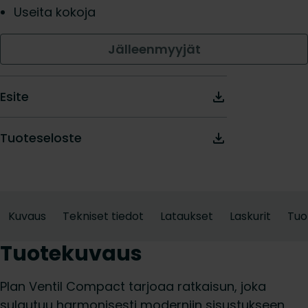
Useita kokoja
Jälleenmyyjät
Esite
Tuoteseloste
Kuvaus
Tekniset tiedot
Lataukset
Laskurit
Tuo
Tuotekuvaus
Plan Ventil Compact tarjoaa ratkaisun, joka
sulautuu harmonisesti moderniin sisustukseen