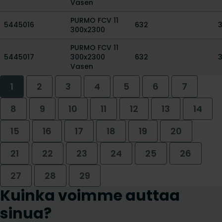
Vasen
PURMO FCV 11
5445016
632
300x2300
PURMO FCV 11
5445017
300x2300
632
Vasen
1
2
3
4
5
6
7
8
9
10
11
12
13
14
15
16
17
18
19
20
21
22
23
24
25
26
27
28
29
Kuinka voimme auttaa
sinua?