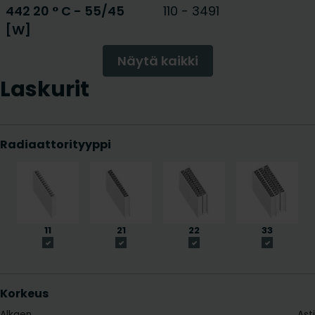
442 20 ° C - 55/45
110
-
3491
[W]
Näytä kaikki
Laskurit