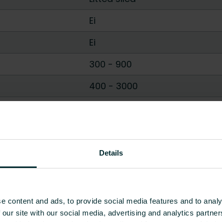
Ei
Ei
300
-
900
400
-
3000
62
-
154
110
-
3491
Näytä kaikki
Details
e content and ads, to provide social media features and to analy
 our site with our social media, advertising and analytics partn