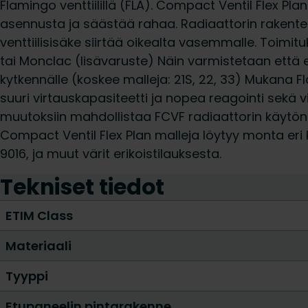
Flamingo venttiilillä (FLA). Compact Ventil Flex Pla
asennusta ja säästää rahaa. Radiaattorin rakent
venttiilisisäke siirtää oikealta vasemmalle. Toimit
tai Monclac (lisävaruste) Näin varmistetaan että 
kytkennälle (koskee malleja: 21S, 22, 33) Mukana Fla
suuri virtauskapasiteetti ja nopea reagointi sekä 
muutoksiin mahdollistaa FCVF radiaattorin käytön
Compact Ventil Flex Plan malleja löytyy monta eri 
9016, ja muut värit erikoistilauksesta.
Tekniset tiedot
ETIM Class
Materiaali
Tyyppi
Etupaneelin pintarakenne