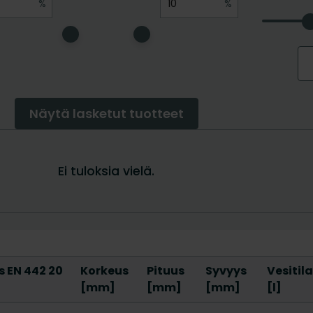
 EN 442 20
Korkeus
Pituus
Syvyys
Vesitil
[mm]
[mm]
[mm]
[l]