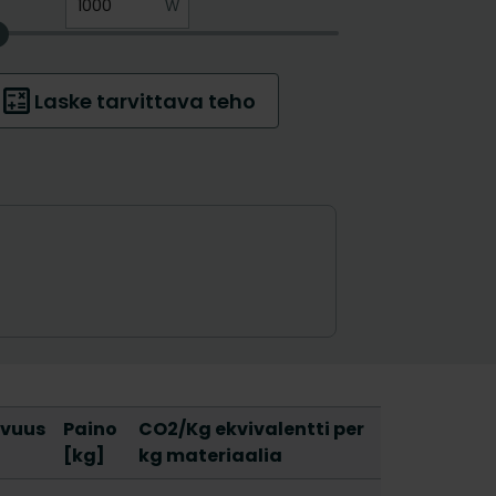
avuus
Paino
CO2/Kg ekvivalentti per
[kg]
kg materiaalia