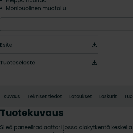
Helppo huoltaa
Monipuolinen muotoilu
Esite
Tuoteseloste
Kuvaus
Tekniset tiedot
Lataukset
Laskurit
Tuo
Tuotekuvaus
Sileä paneeliradiaattori jossa alakytkentä keskellä