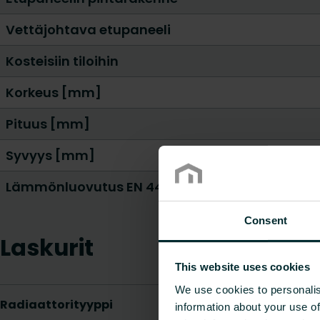
Vettäjohtava etupaneeli
Kosteisiin tiloihin
Korkeus [mm]
Pituus [mm]
Syvyys [mm]
Lämmönluovutus EN 442 20 ° C - 55/45 [W]
Consent
Laskurit
This website uses cookies
We use cookies to personalis
information about your use of