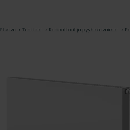
Etusivu
Tuotteet
Radiaattorit ja pyyhekuivaimet
Pa