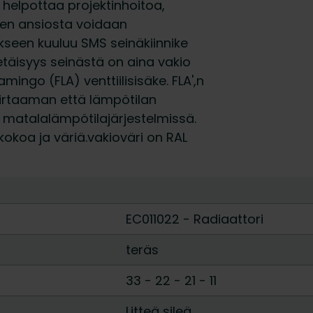
n helpottaa projektinhoitoa,
een ansiosta voidaan
ukseen kuuluu SMS seinäkiinnike
etäisyys seinästä on aina vakio
mingo (FLA) venttiilisisäke. FLA',n
virtaaman että lämpötilan
 matalalämpötilajärjestelmissä.
kokoa ja väriä.vakioväri on RAL
EC011022 - Radiaattori
teräs
33
-
22
-
21
-
11
Litteä sileä