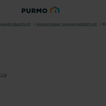
neeliradiaattorit
Sileäpintaiset paneeliradiaattorit
C