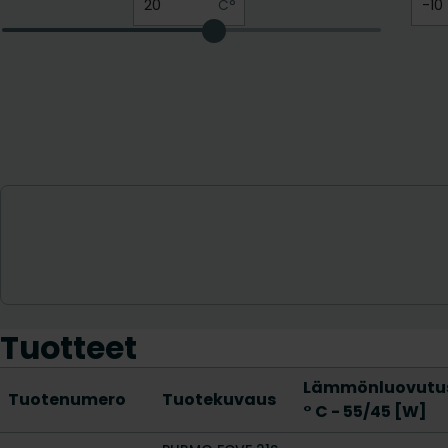
Tuotteet
Lämmönluovutus
Tuotenumero
Tuotekuvaus
° C - 55/45 [W]