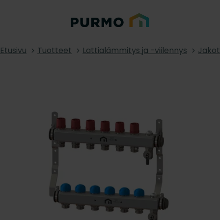
Etusivu
Tuotteet
Lattialämmitys ja -viilennys
Jakotu