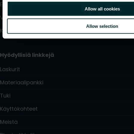
Elektroniset säätö- ja ohjauslaitteet
Allow all cookies
Virtauksen säätimet ja venttiilit
Allow selection
Käyttövesijärjestelmä
Hyödyllisiä linkkejä
Laskurit
Materiaalipankki
Tuki
Käyttökohteet
Meistä