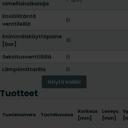
nimellishalkaisija
Ensiöliitäntä
Ei
venttileillä
Enimmäiskäyttöpaine
10
[bar]
Sekoitusventtiilillä
Ei
Lämpömittarilla
Ei
Näytä kaikki
Tuotteet
Korkeus
Leveys
S
Tuotenumero
Tuotekuvaus
[mm]
[mm]
[