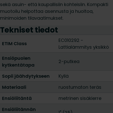
sekä asuin- että kaupallisiin kohteisiin. Kompakti
muotoilu helpottaa asennusta ja huoltoa,
minimoiden tilavaatimukset.
Tekniset tiedot
EC010292 -
ETIM Class
Lattialämmitys yksikkö
Ensiöpuolen
2-putkea
kytkentätapa
Sopii jäähdytykseen
Kyllä
Materiaali
ruostumaton teräs
Ensiöliitäntä
metrinen sisäkierre
Ensiöliitännän
1" (25)