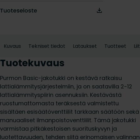
Tuoteseloste
Kuvaus
Tekniset tiedot
Lataukset
Tuotteet
Li
Tuotekuvaus
Purmon Basic-jakotukki on kestävä ratkaisu
lattialämmitysjärjestelmiin, ja on saatavilla 2-12
lattialämmityspiirin asennuksiin. Kestävästä
ruostumattomasta teräksestä valmistettu
sisältäen esisäätöventtiilit tarkkaan säätöön sekä
manuaaliset ilmanpoistoventtiilit. Tämä jakotukki
varmistaa pitkäkestoisen suorituskyvyn ja
luotettavuuden, tehden siitä erinomaisen valinnan