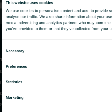
This website uses cookies
We use cookies to personalise content and ads, to provide s
Oletko kuluttaja?
analyse our traffic. We also share information about your use 
media, advertising and analytics partners who may combine it
you’ve provided to them or that they’ve collected from your us
Consent
Necessary
Selection
Tuotteet
Preferences
Radiaattorit ja pyyhekuivaimet
Lattialämmitys ja -viilennys
Statistics
Konvektorit ja puhallinkonvektorit
Marketing
Sähkölämmitys