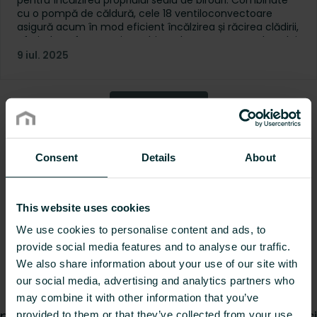
pentru încălzirea propriului sediu de birouri. Combinate
cu o pompă de căldură, cele 18 ventiloconvectoare
asigură acum în mod eficient încălzirea și răcirea clădirii,
oferind confort termic ambiental pe tot parcursul anului.
9 iul. 2025
All articles
Centrul de cunoștințe
pentru confortul climatic
Consent
Details
About
interior
This website uses cookies
Crearea confortului climatic interior este o
We use cookies to personalise content and ads, to
activitate complexă, care necesită înțelegerea
provide social media features and to analyse our traffic.
multor factori ce pot influența rezultatul final. De
We also share information about your use of our site with
la efectul climatului interior asupra ocupanților
our social media, advertising and analytics partners who
unei încăperi și inovațiile tehnologice ale
may combine it with other information that you’ve
produselor, până la eficiența energetică optimă și
provided to them or that they’ve collected from your use