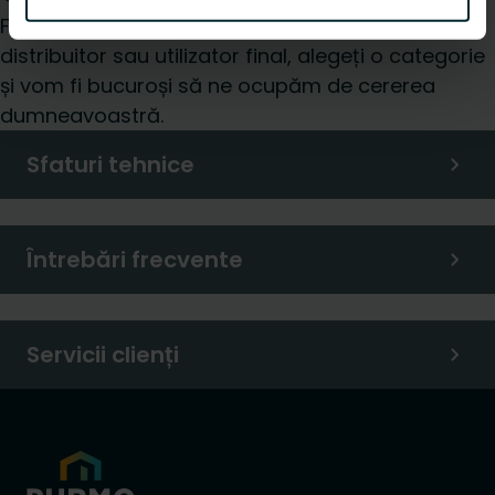
Fie că sunteți un instalator, arhitect, proiectant,
distribuitor sau utilizator final, alegeți o categorie
și vom fi bucuroși să ne ocupăm de cererea
dumneavoastră.
Sfaturi tehnice
Întrebări frecvente
Servicii clienți