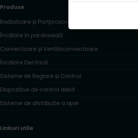
Produse
Radiatoare și Portprosoape
Încălzire în pardoseală
Convectoare și Ventiloconvectoare
Încălzire Electrică
Sisteme de Reglare și Control
Dispozitive de control debit
Sisteme de distribuție a apei
Linkuri utile