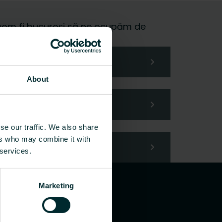
 și vom fi bucuroși să ne ocupăm de
About
se our traffic. We also share
ers who may combine it with
 services.
Marketing