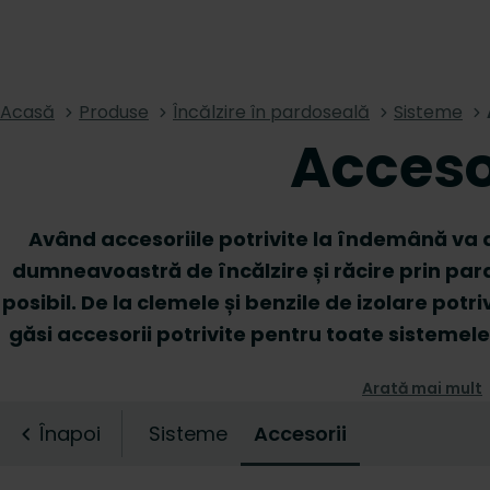
Acasă
Produse
Încălzire în pardoseală
Sisteme
Acceso
Având accesoriile potrivite la îndemână va 
dumneavoastră de încălzire și răcire prin par
posibil. De la clemele și benzile de izolare potriv
găsi accesorii potrivite pentru toate sistemele 
pardoseală chiar aici. Selectați esențialele pr
Arată mai mult
și bucurați-vă de beneficiile desi
Înapoi
Sisteme
Accesorii