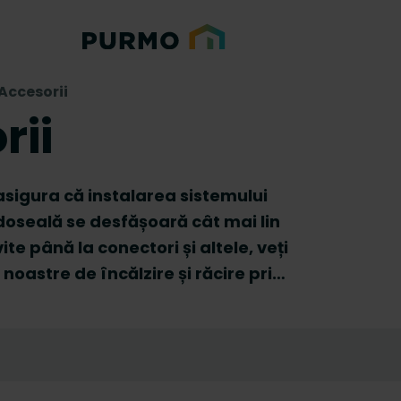
Accesorii
rii
asigura că instalarea sistemului
doseală se desfășoară cât mai lin
ite până la conectori și altele, veți
noastre de încălzire și răcire prin
actice care vă îndeplinesc nevoile
gnului lor funcțional.