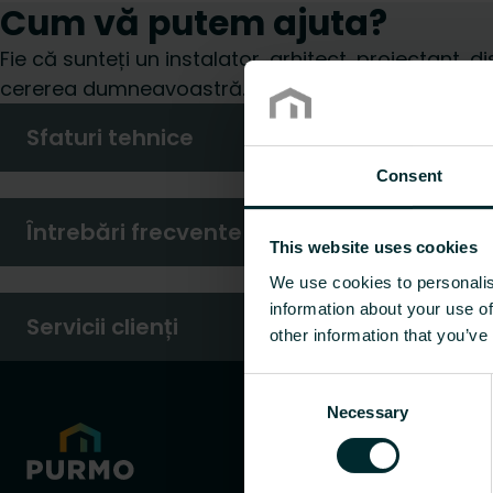
Cum vă putem ajuta?
Fie că sunteți un instalator, arhitect, proiectant, d
cererea dumneavoastră.
Sfaturi tehnice
Consent
Întrebări frecvente
This website uses cookies
We use cookies to personalis
information about your use of
Servicii clienți
other information that you’ve
Consent
Necessary
Selection