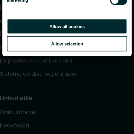
Încălzire în pardoseală
Convectoare și Ventiloconvectoare
Allow all cookies
Încălzire Electrică
Allow selection
Sisteme de Reglare și Control
Dispozitive de control debit
Sisteme de distribuție a apei
Linkuri utile
Calculatoare
Descărcări