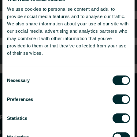
Sfaturi tehnice
We use cookies to personalise content and ads, to
provide social media features and to analyse our traffic.
We also share information about your use of our site with
Întrebări frecvente
our social media, advertising and analytics partners who
may combine it with other information that you’ve
provided to them or that they’ve collected from your use
Servicii clienți
of their services.
Consent
Necessary
Selection
Preferences
Produse
Statistics
Radiatoare și Portprosoape
Marketing