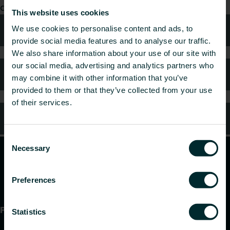
dumneavoastră.
This website uses cookies
Sfaturi tehnice
We use cookies to personalise content and ads, to
provide social media features and to analyse our traffic.
We also share information about your use of our site with
our social media, advertising and analytics partners who
Întrebări frecvente
may combine it with other information that you’ve
provided to them or that they’ve collected from your use
of their services.
Servicii clienți
Consent
Necessary
Selection
Preferences
Produse
Statistics