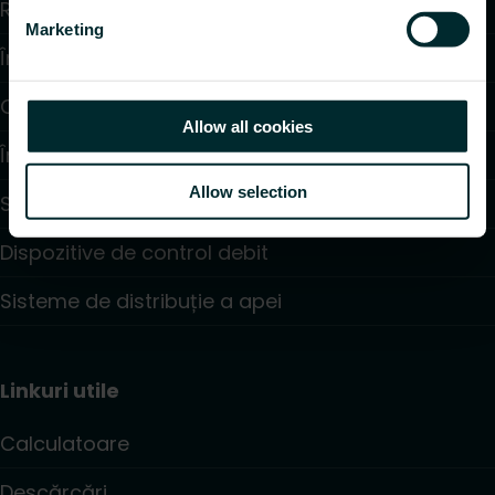
Radiatoare și Portprosoape
Marketing
Încălzire în pardoseală
Convectoare și Ventiloconvectoare
Allow all cookies
Încălzire Electrică
Allow selection
Sisteme de Reglare și Control
Dispozitive de control debit
Sisteme de distribuție a apei
Linkuri utile
Calculatoare
Descărcări