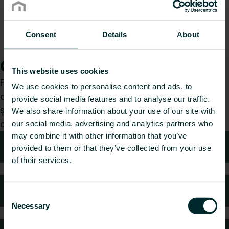
Consent
Details
About
Cum vă putem ajuta?
This website uses cookies
Fie că sunteți un instalator, arhitect, proiectant,
We use cookies to personalise content and ads, to
distribuitor sau utilizator final, alegeți o categorie
provide social media features and to analyse our traffic.
și vom fi bucuroși să ne ocupăm de cererea
We also share information about your use of our site with
dumneavoastră.
our social media, advertising and analytics partners who
may combine it with other information that you’ve
Sfaturi tehnice
provided to them or that they’ve collected from your use
of their services.
Întrebări frecvente
Consent
Necessary
Selection