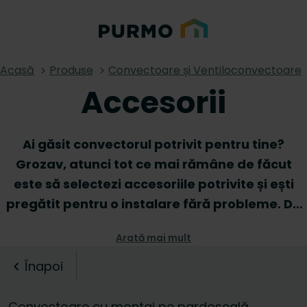
Acasă
Produse
Convectoare și Ventiloconvectoare
Accesorii
Ai găsit convectorul potrivit pentru tine?
Grozav, atunci tot ce mai rămâne de făcut
este să selectezi accesoriile potrivite și ești
pregătit pentru o instalare fără probleme. De
la suporturi de perete și podea la unități de
Arată mai mult
control sau seturi de valve, vei găsi toate
accesoriile pentru convector de care ai nevoie
Înapoi
chiar aici. Alege și combină-le pe cele care se
potrivesc modelului tău de convector și
Convectoare cu montaj pe pardoseală