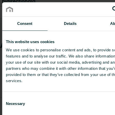
bidirecțională
Model
Interfață multiplă
Metodă de montare
Montat pe suprafață
Consent
Details
Ab
Arată tot
This website uses cookies
Articole
We use cookies to personalise content and ads, to provide s
Dioxid de
features and to analyse our traffic. We also share informatio
carbon/k
your use of our site with our social media, advertising and an
echivalen
partners who may combine it with other information that you’
Descriere
Greutate
Cod articol
per
provided to them or that they’ve collected from your use of th
articol
[kg]
kilogramu
services.
de
material
Consent
Unisenza
Necessary
Selection
FDZ5GTUBA1000020
Plus
0.15
-
Gateway