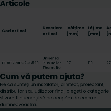
Articole
Descriere
Înălțime
Lățime
A
Cod articol
articol
[mm]
[mm]
[
Unisenza
FFUBTRRBDC2CC520
Plus Boiler
97
119
27
Therm. Ro
Cum vă putem ajuta?
Fie că sunteți un instalator, arhitect, proiectant,
distribuitor sau utilizator final, alegeți o categorie
și vom fi bucuroși să ne ocupăm de cererea
dumneavoastră.