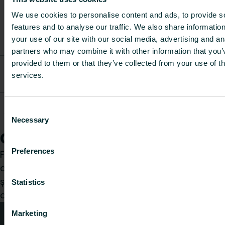
Descriere
Greutate
Cod articol
per
articol
[kg]
We use cookies to personalise content and ads, to provide s
kilo
features and to analyse our traffic. We also share informatio
de
your use of our site with our social media, advertising and an
mate
partners who may combine it with other information that you’
provided to them or that they’ve collected from your use of th
Towel Rail
AZ16HTANOPBL0000
Ring FT
0.45
-
services.
Blanc
Towel Rail
Consent
AZ16HTANOPCH000SCHRO
Ring FT
0.45
-
Necessary
Chromé
Selection
Cum vă putem ajuta?
Preferences
Fie că sunteți un instalator, arhitect, proiectant,
distribuitor sau utilizator final, alegeți o categorie
și vom fi bucuroși să ne ocupăm de cererea
Statistics
dumneavoastră.
Marketing
Sfaturi tehnice