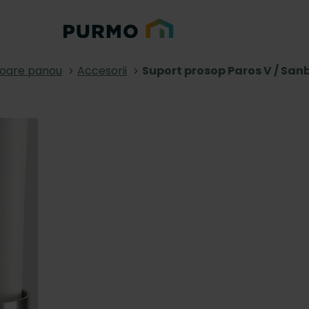
toare panou
Accesorii
Suport prosop Paros V / San