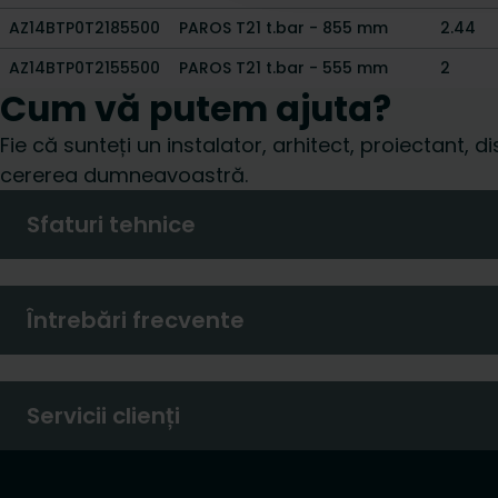
AZ14BTP0T2185500
PAROS T21 t.bar - 855 mm
2.44
AZ14BTP0T2155500
PAROS T21 t.bar - 555 mm
2
Cum vă putem ajuta?
Fie că sunteți un instalator, arhitect, proiectant, d
cererea dumneavoastră.
Sfaturi tehnice
Întrebări frecvente
Servicii clienți