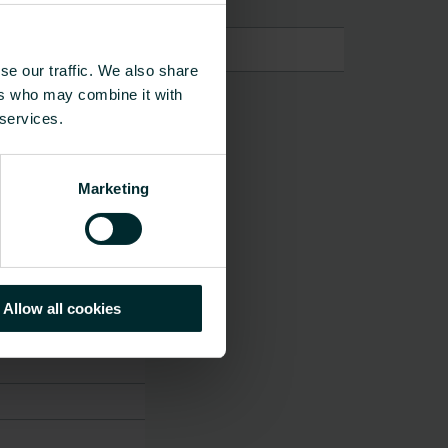
se our traffic. We also share
ers who may combine it with
 services.
Marketing
amul de material
Allow all cookies