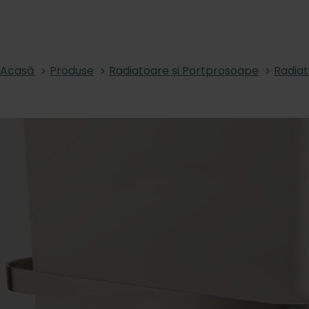
Acasă
Produse
Radiatoare și Portprosoape
Radia