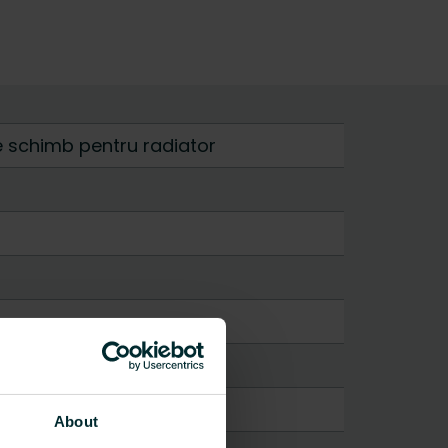
e schimb pentru radiator
About