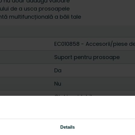
sop nu doar adaugă valoare
rului de a usca prosoapele
tă multifuncțională a băii tale
EC010858 - Accesorii/piese d
Suport pentru prosoape
Da
Nu
Oțel inoxidabil
Netratat
Da
Details