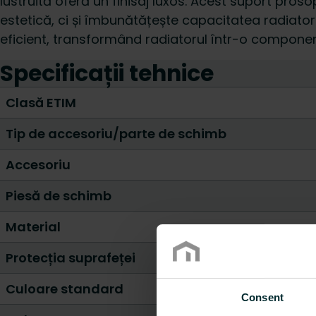
lustruită oferă un finisaj luxos. Acest suport pro
estetică, ci și îmbunătățește capacitatea radiato
eficient, transformând radiatorul într-o componen
Specificații tehnice
Clasă ETIM
Tip de accesoriu/parte de schimb
Accesoriu
Piesă de schimb
Material
Protecția suprafeței
Culoare standard
Consent