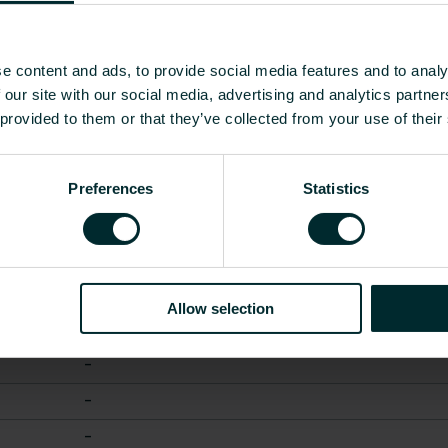
Altul
Matt
e content and ads, to provide social media features and to analy
210
-
680
 our site with our social media, advertising and analytics partn
 provided to them or that they’ve collected from your use of their
Arată tot
Preferences
Statistics
ate [kg]
Dioxid de carbon/kg echivalent per kilogr
-
-
Allow selection
-
-
-
-