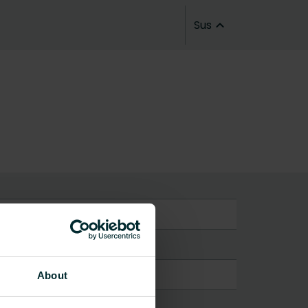
Sus
ent
About