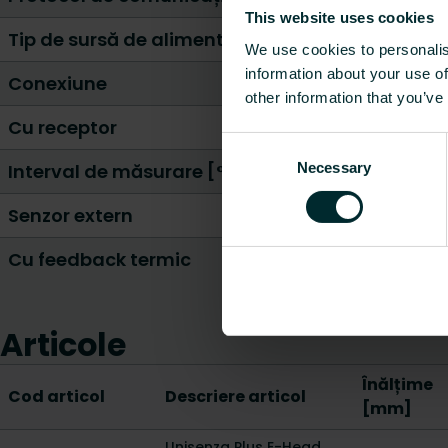
This website uses cookies
Tip de sursă de alimentare
We use cookies to personalis
information about your use of
Conexiune
other information that you’ve
Cu receptor
Consent
Necessary
Interval de măsurare [°C]
Selection
Senzor extern
Cu feedback termic
Articole
Înălțime
Cod articol
Descriere articol
[mm]
Unisenza Plus E-Head