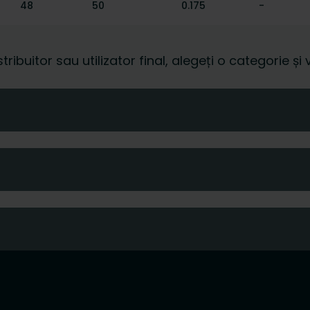
48
50
0.175
-
istribuitor sau utilizator final, alegeți o categorie