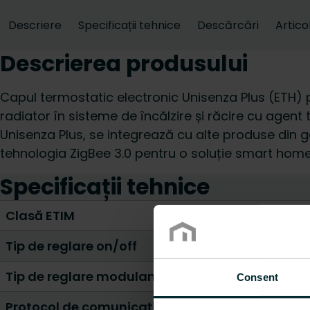
Descriere
Specificații tehnice
Descărcări
Artico
Descrierea produsului
Capul termostatic electronic Unisenza Plus (ETH)
radiator în sisteme de încălzire și răcire cu agen
Unisenza Plus, se integrează cu alte produse din 
tehnologia ZigBee 3.0 pentru o soluție smart home
Specificații tehnice
Clasă ETIM
Tip de reglare on/off
Tip de reglare modulantă
Consent
Protocol de comunicație