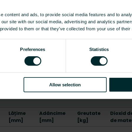
Baterie
e content and ads, to provide social media features and to analy
 our site with our social media, advertising and analytics partn
Fără fir
 provided to them or that they’ve collected from your use of their
Nu
Preferences
Statistics
5 - 35
Nu
Nu
Allow selection
Arată tot
Lățime
Adâncime
Greutate
Dioxid d
[mm]
[mm]
[kg]
de mater