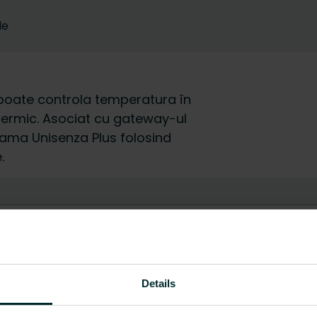
le
 poate controla temperatura în
t termic. Asociat cu gateway-ul
gama Unisenza Plus folosind
.
EC003263 - Termostat intelig
Nu
Da
Details
Dependent de marcă