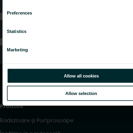
Sfaturi tehnice
Preferences
Întrebări frecvente
Statistics
Marketing
Servicii clienți
Allow all cookies
Allow selection
Produse
Radiatoare și Portprosoape