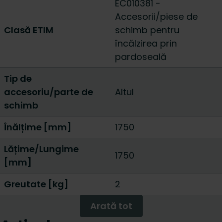
EC010381 -
Accesorii/piese de
Clasă ETIM
schimb pentru
încălzirea prin
pardoseală
Tip de
accesoriu/parte de
Altul
schimb
Înălțime [mm]
1750
Lățime/Lungime
1750
[mm]
Greutate [kg]
2
Arată tot