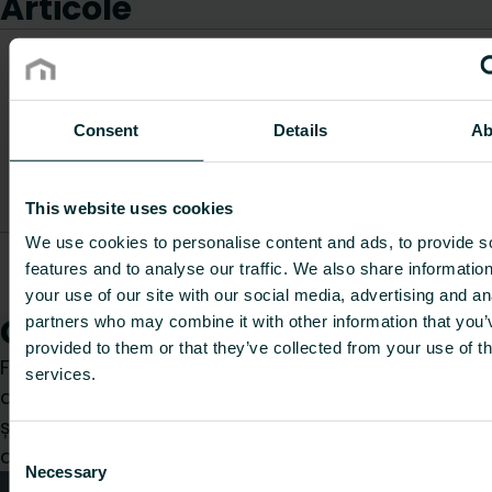
Articole
Dioxid de
carbon/kg
echivalent
Descriere
Greutate
Cod articol
per
Consent
Details
Ab
articol
[kg]
kilogramu
de
material
This website uses cookies
We use cookies to personalise content and ads, to provide s
Conduit
features and to analyse our traffic. We also share informatio
FBSOTHEFB5007800
pipe
2
-
covers
your use of our site with our social media, advertising and an
Cum vă putem ajuta?
partners who may combine it with other information that you’
provided to them or that they’ve collected from your use of th
Fie că sunteți un instalator, arhitect, proiectant,
services.
distribuitor sau utilizator final, alegeți o categorie
și vom fi bucuroși să ne ocupăm de cererea
Consent
dumneavoastră.
Necessary
Selection