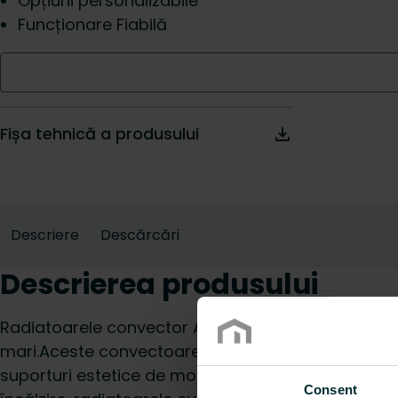
Opțiuni personalizabile
Funcționare Fiabilă
Fișa tehnică a produsului
Descriere
Descărcări
Descrierea produsului
Radiatoarele convector Aura sunt excelente pent
mari.Aceste convectoare se instalează pe pardosea
suporturi estetice de montaj.Datorită înălțimii lor s
Consent