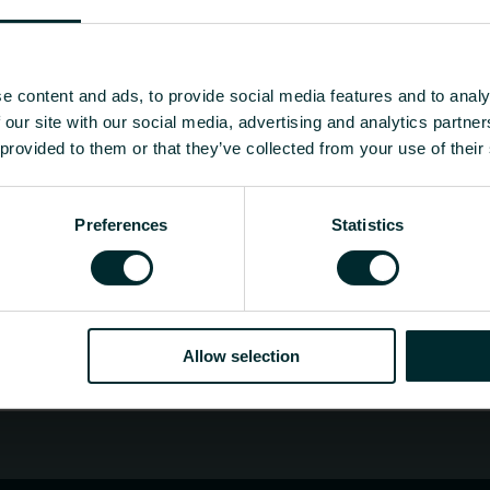
trivesc excelent pentru camerele
 cum ar fi clădirile de birouri,
ste convectoare sunt disponibile
u ușurință.
e content and ads, to provide social media features and to analy
 our site with our social media, advertising and analytics partn
 provided to them or that they’ve collected from your use of their
istribuitor sau utilizator final, alegeți o categorie
Preferences
Statistics
Allow selection