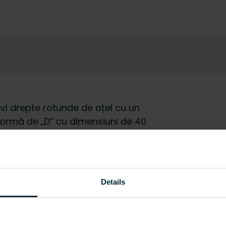
vi drepte rotunde de oțel cu un
formă de „D” cu dimensiuni de 40
umplut cu lichid
stat , suporturi de perete,
 RAL 9016. Montajul se face cu
lasate între elementele de
Details