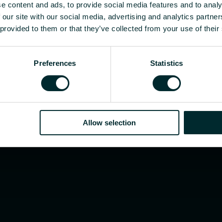
istribuitor sau utilizator final, alegeți o categorie
e content and ads, to provide social media features and to analy
 our site with our social media, advertising and analytics partn
 provided to them or that they’ve collected from your use of their
Preferences
Statistics
Allow selection