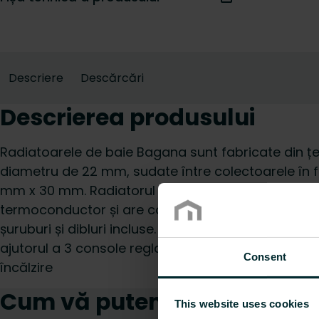
Descriere
Descărcări
Descrierea produsului
Radiatoarele de baie Bagana sunt fabricate din țe
diametru de 22 mm, sudate între colectoarele în 
mm x 30 mm. Radiatorul electric pentru baie este 
termoconductor și are comandă integrată cu termo
șuruburi și dibluri incluse. Culoare disponibilă: alb
ajutorul a 3 console reglabile de perete albe, amp
Consent
încălzire
Cum vă putem ajuta?
This website uses cookies