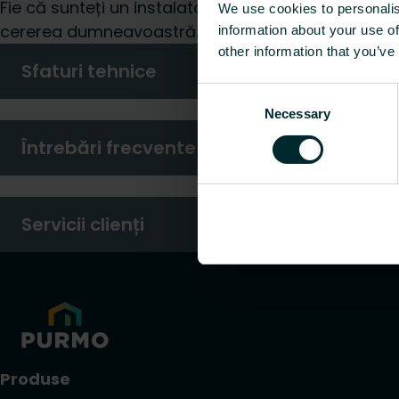
Fie că sunteți un instalator, arhitect, proiectant, d
We use cookies to personalis
cererea dumneavoastră.
information about your use of
other information that you’ve
Sfaturi tehnice
Consent
Necessary
Selection
Întrebări frecvente
Servicii clienți
Produse