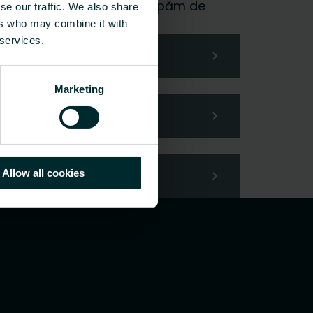
 și vom fi bucuroși să ne ocupăm de
se our traffic. We also share
ers who may combine it with
 services.
Marketing
Allow all cookies