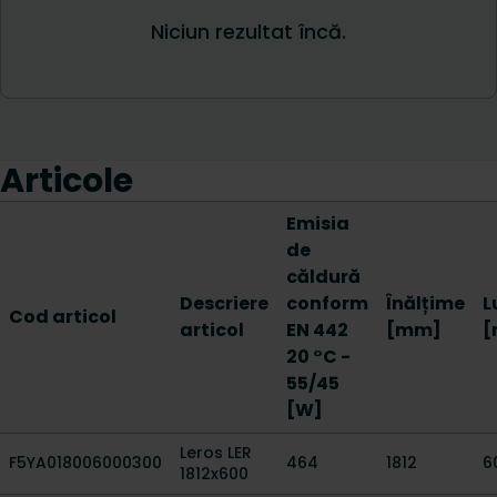
Articole
Emisia
de
căldură
Descriere
conform
Înălțime
L
Cod articol
articol
EN 442
[mm]
[
20 °C -
55/45
[W]
Leros LER
F5YA018006000300
464
1812
6
1812x600