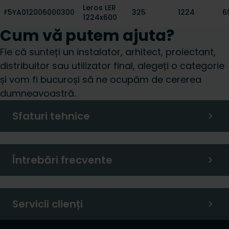
Leros LER
F5YA012006000300
325
1224
6
1224x600
Cum vă putem ajuta?
Fie că sunteți un instalator, arhitect, proiectant,
distribuitor sau utilizator final, alegeți o categorie
și vom fi bucuroși să ne ocupăm de cererea
dumneavoastră.
Sfaturi tehnice
Întrebări frecvente
Servicii clienți