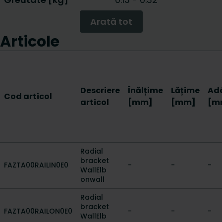
Arată tot
Articole
Descriere
Înălțime
Lățime
Ad
Cod articol
articol
[mm]
[mm]
[m
Radial
bracket
FAZTA00RAILIN0E0
-
-
-
WallElb
onwall
Radial
bracket
FAZTA00RAILON0E0
-
-
-
WallElb