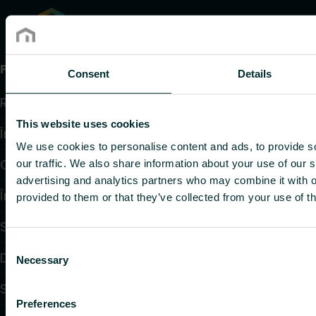
Produse
Consent
Details
Radiatoare și Portprosoape
This website uses cookies
Încălzire în pardoseală
We use cookies to personalise content and ads, to provide s
Convectoare și Ventiloconvectoare
our traffic. We also share information about your use of our s
advertising and analytics partners who may combine it with o
Încălzire Electrică
provided to them or that they’ve collected from your use of th
Sisteme de Reglare și Control
Consent
Dispozitive de control debit
Necessary
Selection
Sisteme de distribuție a apei
Preferences