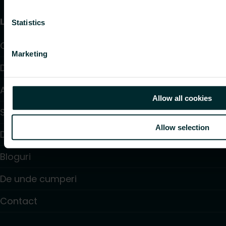
Linkuri utile
Statistics
Calculatoare
Marketing
Descărcări
Asistență
Allow all cookies
Soluții
Allow selection
Despre noi
Bloguri
De unde cumperi
Contact