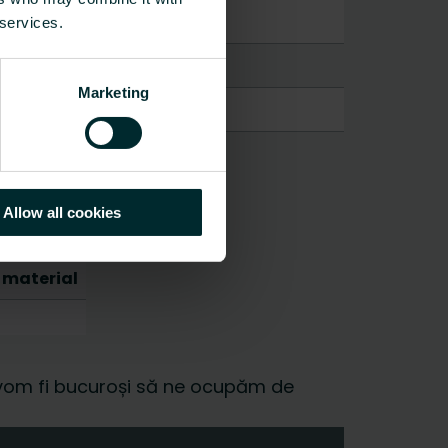
 services.
Marketing
Allow all cookies
 material
 și vom fi bucuroși să ne ocupăm de