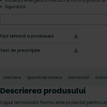
Eficiență energetică ridicată și control precis a
Siguranță
Fișa tehnică a produsului
Text de prescripție
Descriere
Specificații tehnice
Descărcări
Artico
Descrierea produsului
Capul termostatic Purmo este proiectat pentru un 