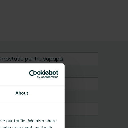
rmostatic pentru supapă
About
se our traffic. We also share
ers who may combine it with