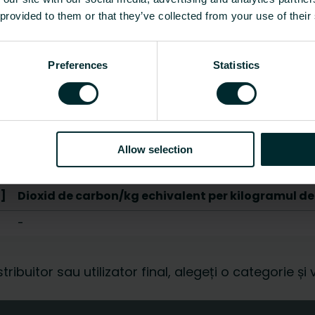
Da
 provided to them or that they’ve collected from your use of their
Nu
Preferences
Statistics
Umplut cu ceară
0 - 26
Arată tot
Allow selection
]
Dioxid de carbon/kg echivalent per kilogramul de
-
istribuitor sau utilizator final, alegeți o categorie