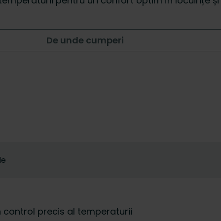
l temperaturii pentru un confort optim în locuințe ș
De unde cumperi
le
control precis al temperaturii