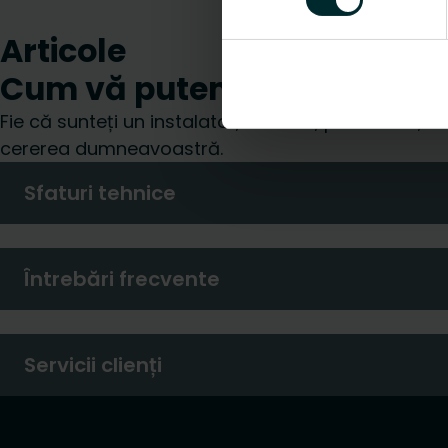
Articole
Cum vă putem ajuta?
Fie că sunteți un instalator, arhitect, proiectant, d
cererea dumneavoastră.
Sfaturi tehnice
Întrebări frecvente
Servicii clienți