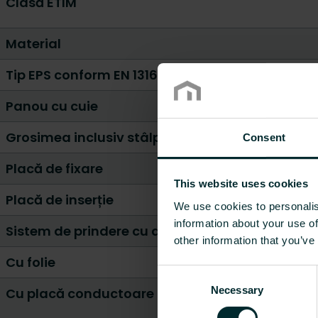
Clasă ETIM
Material
Tip EPS conform EN 13163
Panou cu cuie
Grosimea inclusiv stâlpii [mm]
Consent
Placă de fixare
This website uses cookies
Placă de inserție
We use cookies to personalis
information about your use of
Sistem de prindere cu arici
other information that you’ve
Cu folie
Consent
Necessary
Selection
Cu placă conductoare de căldură