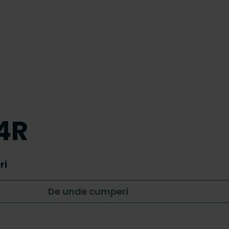
14R
ri
De unde cumperi