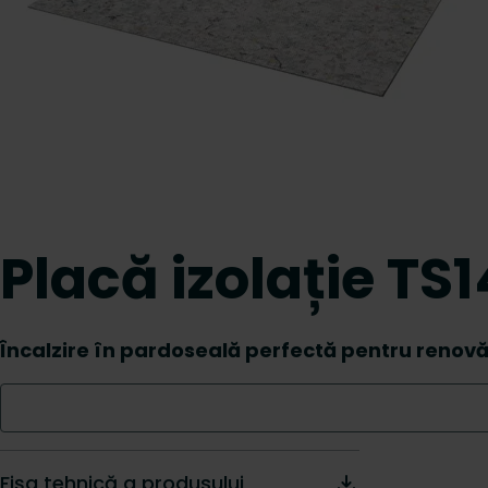
Placă izolație TS
Încalzire în pardoseală perfectă pentru renovă
Fișa tehnică a produsului