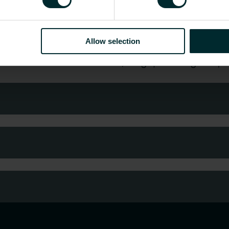
Arată tot
Allow selection
istribuitor sau utilizator final, alegeți o categorie