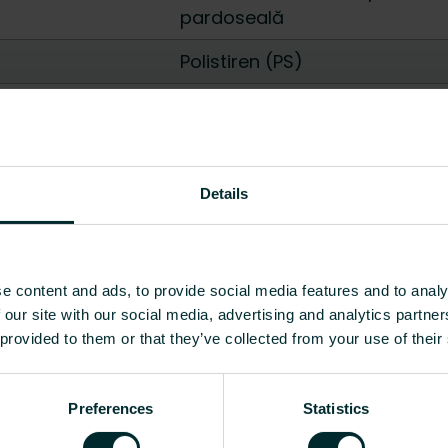
pardoseală
Polistiren (PS)
200
Da
17
Details
Nu
Da
e content and ads, to provide social media features and to analy
 our site with our social media, advertising and analytics partn
Nu
 provided to them or that they’ve collected from your use of their
Nu
Preferences
Statistics
Nu